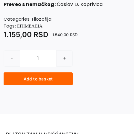
Preveo s nemačkog:
Časlav D. Koprivica
Categories:
Filozofija
Tags:
ΕΠΙΜΕΛΕΙΑ
1.155,00
RSD
1.540,00
RSD
PLATONIZAM
U
HRIŠĆANSTVU
Add to basket
quantity