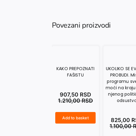
Povezani proizvodi
KAKO PREPOZNATI
UKOLIKO SE E
FAŠISTU
PROBUDI. Mis
programu sv
moći na kraj
njenog polit
907,50
RSD
1.210,00
RSD
odsustv
Add to basket
825,00
R
KAKO PREPOZNATI FAŠISTU quantity
1.100,00