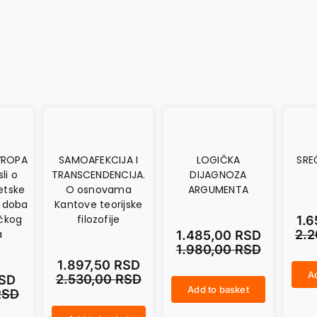
VROPA
SAMOAFEKCIJA I
LOGIČKA
SRE
li o
TRANSCENDENCIJA.
DIJAGNOZA
etske
O osnovama
ARGUMENTA
u doba
Kantove teorijske
ičkog
filozofije
1.
a
2.
1.485,00
RSD
1.980,00
RSD
1.897,50
RSD
Ad
2.530,00
RSD
SD
SREĆA SE VIŠE NE SMEŠI... quantity
Add to basket
RSD
LOGIČKA DIJAGNOZA ARGUMENTA quantity