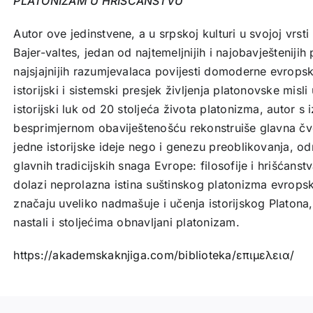
PLATONIZAM U HRIŠĆANSTVU
Autor ove jedinstvene, a u srpskoj kulturi u svojoj vrst
Bajer-valtes, jedan od najtemeljnijih i najobavješteniji
najsjajnijih razumjevalaca povijesti domoderne evropske
istorijski i sistemski presjek življenja platonovske misli
istorijski luk od 20 stoljeća života platonizma, autor 
besprimjernom obaviještenošću rekonstruiše glavna čv
jedne istorijske ideje nego i genezu preoblikovanja, od
glavnih tradicijskih snaga Evrope: filosofije i hrišćanstv
dolazi neprolazna istina suštinskog platonizma evrops
značaju uveliko nadmašuje i učenja istorijskog Platona,
nastali i stoljećima obnavljani platonizam.
https://akademskaknjiga.com/biblioteka/επιμελεια/