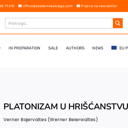
 65 71 610
office@akademskaknjiga.com
Prijava na newsletter
IN PREPARATION
SALE
AUTHORS
NEWS
EU 
PLATONIZAM U HRIŠĆANSTV
Verner Bajervaltes (Werner Beierwaltes)