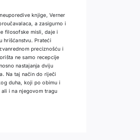
i neuporedive knjige, Verner
h proučavalaca, a zasigurno i
 filosofske misli, daje i
 u hrišćanstvu. Prateći
s izvanrednom preciznošću i
orišta ne samo recepcije
nosno nastajanja dviju
a. Na taj način do riječi
kog duha, koji po obimu i
 ali i na njegovom tragu