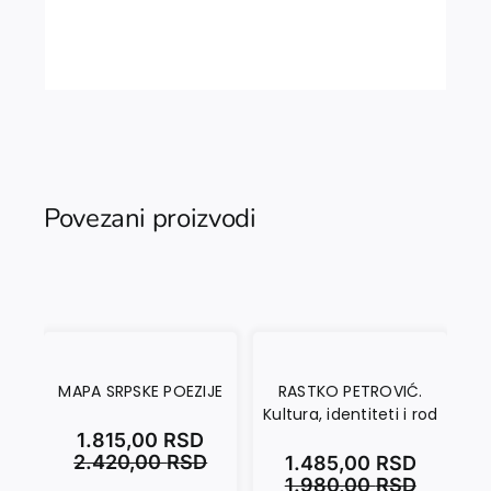
Povezani proizvodi
MAPA SRPSKE POEZIJE
RASTKO PETROVIĆ.
Kultura, identiteti i rod
JU
1.815,00
RSD
2.420,00
RSD
1.485,00
RSD
1.980,00
RSD