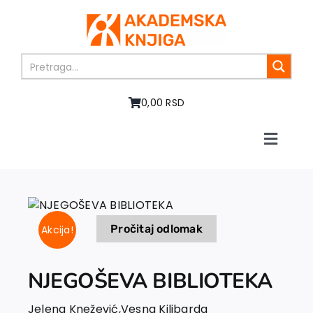
Skip
to
content
0,00 RSD
Toggle
Naviga
Home
About us
Books
Pročitaj odlomak
Akcija!
In preparation
Sale
Authors
NJEGOŠEVA BIBLIOTEKA
News
Jelena Knežević
,
Vesna Kilibarda