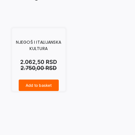
NJEGOŠ I ITALIJANSKA
KULTURA
2.062,50
RSD
2.750,00
RSD
Add to basket
NJEGOŠ I ITALIJANSKA KULTURA quantity