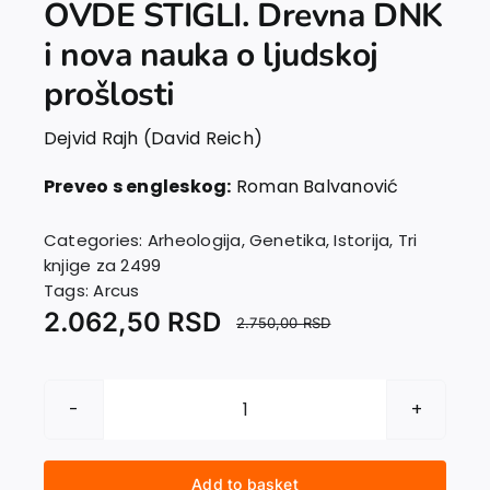
OVDE STIGLI. Drevna DNK
EU PROJECTS
Contact
i nova nauka o ljudskoj
prošlosti
Dejvid Rajh (David Reich)
Preveo s engleskog:
Roman Balvanović
Categories:
Arheologija
,
Genetika
,
Istorija
,
Tri
knjige za 2499
Tags:
Arcus
2.062,50
RSD
2.750,00
RSD
KO
SMO
I
Add to basket