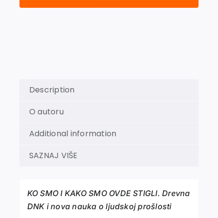
KAKO
SMO
OVDE
STIGLI.
Drevna
DNK
i
nova
Description
nauka
o
O autoru
ljudskoj
prošlosti
Additional information
quantity
SAZNAJ VIŠE
KO SMO I KAKO SMO OVDE STIGLI. Drevna
DNK i nova nauka o ljudskoj prošlosti