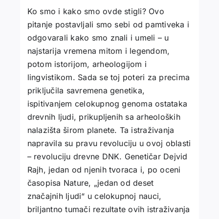
Ko smo i kako smo ovde stigli? Ovo
pitanje postavljali smo sebi od pamtiveka i
odgovarali kako smo znali i umeli – u
najstarija vremena mitom i legendom,
potom istorijom, arheologijom i
lingvistikom. Sada se toj poteri za precima
priključila savremena genetika,
ispitivanjem celokupnog genoma ostataka
drevnih ljudi, prikupljenih sa arheoloških
nalazišta širom planete. Ta istraživanja
napravila su pravu revoluciju u ovoj oblasti
– revoluciju drevne DNK. Genetičar Dejvid
Rajh, jedan od njenih tvoraca i, po oceni
časopisa Nature, „jedan od deset
značajnih ljudi“ u celokupnoj nauci,
briljantno tumači rezultate ovih istraživanja