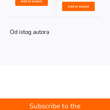
Add to basket
SAMUILO. Car i samodržac bugarski quantity
Add to basket
SVETA STOLICA I EVROPA u drugoj polovini XX vijeka quantity
Od istog autora
Subscribe to the