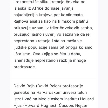
i rekonstruiše sliku kretanja čoveka od
izlaska iz Afrike do naseljavanja
najudaljenijih krajeva pet kontinenata.
Rajhova analiza kao na filmskom platnu
prikazuje uzbudljiv triler čovekovih seoba,
pružajući jasno i uverljivo saznanje da je
neprestano kretanje i stalno mešanje
ljudske populacije sama bit onoga ko smo
i šta smo. Ova knjiga se čita u dahu,
iznenađuje neprestano i razbija mnoge
predrasude.
Dejvid Rajh (David Reich) profesor je
genetike na Harvardskom univerzitetu i
istraživač na Medicinskom institutu Hauard
Hjuz (Howard Hughes). Časopis Nejčer