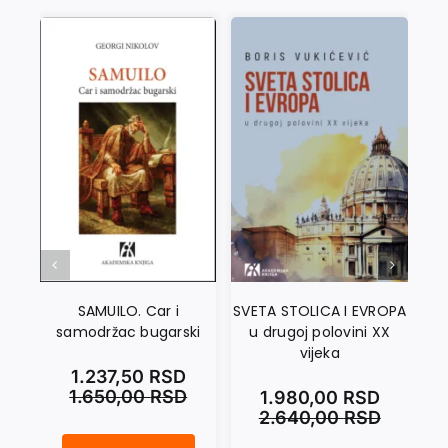
SAMUILO. Car i
SVETA STOLICA I EVROPA
samodržac bugarski
u drugoj polovini XX
vijeka
1.237,50
RSD
1.650,00
RSD
1.980,00
RSD
2.640,00
RSD
NIKOLA PAŠIĆ quantity