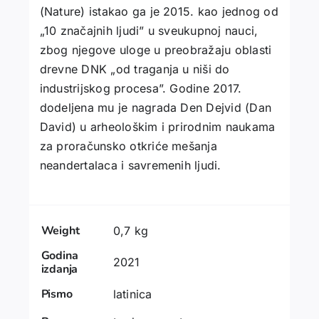
(Nature) istakao ga je 2015. kao jednog od
„10 značajnih ljudi” u sveukupnoj nauci,
zbog njegove uloge u preobražaju oblasti
drevne DNK „od traganja u niši do
industrijskog procesa”. Godine 2017.
dodeljena mu je nagrada Den Dejvid (Dan
David) u arheološkim i prirodnim naukama
za proračunsko otkriće mešanja
neandertalaca i savremenih ljudi.
Weight
0,7 kg
Godina
2021
izdanja
Pismo
latinica