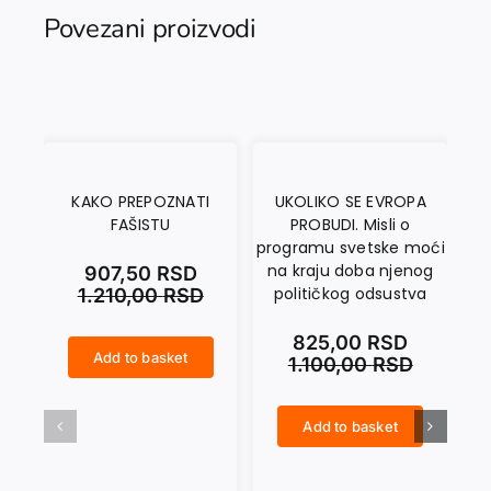
Povezani proizvodi
KAKO PREPOZNATI
UKOLIKO SE EVROPA
FAŠISTU
PROBUDI. Misli o
T
programu svetske moći
na kraju doba njenog
907,50
RSD
političkog odsustva
1.210,00
RSD
825,00
RSD
Add to basket
1.100,00
RSD
KAKO PREPOZNATI FAŠISTU quantity
SAMOAFEKCIJA I TRANSCENDENCIJA. O osnovama Kantove teorijske filozofije quantity
Add to basket
UKOLIKO SE EVROPA PROBUDI. Misli o programu svetske moći na kraju doba njenog političkog odsustva quantity