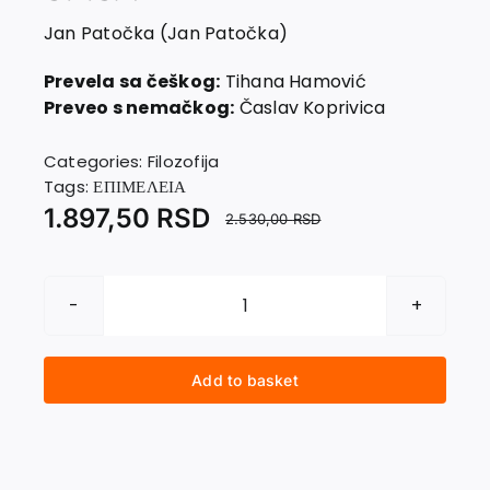
EU PROJECTS
Jan Patočka (Jan Patočka)
Contact
Prevela sa češkog:
Tihana Hamović
Preveo s nemačkog:
Časlav Koprivica
Categories:
Filozofija
Tags:
ΕΠΙΜΕΛΕΙΑ
1.897,50
RSD
2.530,00
RSD
IZBOR
IZ
FILOZOFSKIH
Add to basket
SPISA
quantity