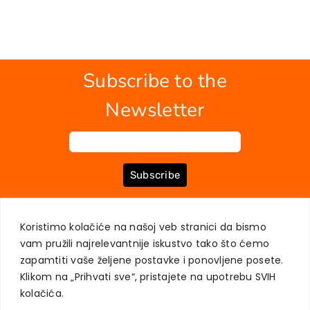
Subscribe to the
Newsletter
Subscribe
Koristimo kolačiće na našoj veb stranici da bismo
ABOUT US
BOOKS
MY ACCOUNT
CONTACT
TERMS OF PURCHASE
vam pružili najrelevantnije iskustvo tako što ćemo
USER PRIVACY PROTECTION
zapamtiti vaše željene postavke i ponovljene posete.
Klikom na „Prihvati sve“, pristajete na upotrebu SVIH
kolačića.