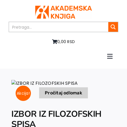
Skip
to
content
0,00 RSD
Toggle
Naviga
Home
About us
Books
Pročitaj odlomak
Akcija!
In preparation
Sale
Authors
IZBOR IZ FILOZOFSKIH
News
SPISA