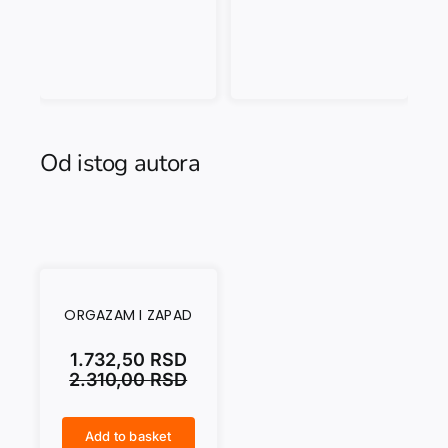
Od istog autora
ORGAZAM I ZAPAD
1.732,50
RSD
2.310,00
RSD
Add to basket
ORGAZAM I ZAPAD quantity