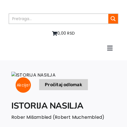
Skip
to
content
0,00 RSD
Toggle
Naviga
Home
About us
Books
Pročitaj odlomak
Akcija!
In preparation
Sale
Authors
ISTORIJA NASILJA
News
Rober Mišambled (Robert Muchembled)
EU PROJECTS