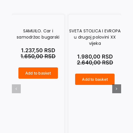
SAMUILO. Car i
SVETA STOLICA I EVROPA
samodržac bugarski
u drugoj polovini XX
vijeka
1.237,50
RSD
1.650,00
RSD
1.980,00
RSD
2.640,00
RSD
Add to basket
SAMUILO. Car i samodržac bugarski quantity
Add to basket
SVETA STOLICA I EVROPA u drugoj polovini XX vijeka quantity
NIKOLA PAŠIĆ quantity