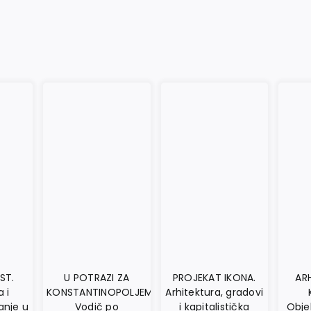
ST.
U POTRAZI ZA
PROJEKAT IKONA.
AR
a i
KONSTANTINOPOLJEM.
Arhitektura, gradovi
anje u
Vodič po
i kapitalistička
Objek