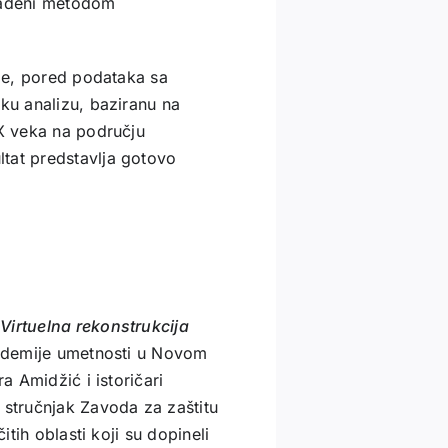
izrađeni metodom
ije, pored podataka sa
šku analizu, baziranu na
IX veka na području
tat predstavlja gotovo
Virtuelna rekonstrukcija
kademije umetnosti u Novom
a Amidžić i istoričari
 stručnjak Zavoda za zaštitu
itih oblasti koji su dopineli