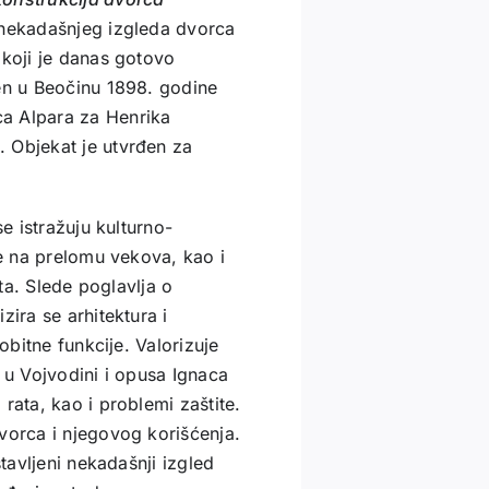
 nekadašnjeg izgleda dvorca
 koji je danas gotovo
đen u Beočinu 1898. godine
a Alpara za Henrika
 Objekat je utvrđen za
se istražuju kulturno-
je na prelomu vekova, kao i
nta. Slede poglavlja o
zira se arhitektura i
obitne funkcije. Valorizuje
 u Vojvodini i opusa Ignaca
rata, kao i problemi zaštite.
vorca i njegovog korišćenja.
stavljeni nekadašnji izgled