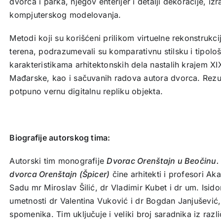
dvorca i parka, njegov enterijer i detalji dekoracije, 
kompjuterskog modelovanja.
Metodi koji su korišćeni prilikom virtuelne rekonstrukc
terena, podrazumevali su komparativnu stilsku i tipolo
karakteristikama arhitektonskih dela nastalih krajem X
Mađarske, kao i sačuvanih radova autora dvorca. Rezul
potpuno vernu digitalnu repliku objekta.
Biografije autorskog tima:
Autorski tim monografije
Dvorac Orenštajn u Beočinu. 
dvorca Orenštajn (Špicer)
čine arhitekti i profesori A
Sadu mr Miroslav Šilić, dr Vladimir Kubet i dr um. Isidor
umetnosti dr Valentina Vuković i dr Bogdan Janjušević,
spomenika. Tim uključuje i veliki broj saradnika iz različ