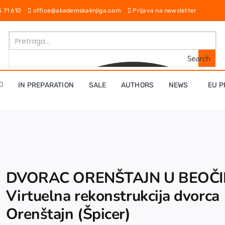
65 71 610
office@akademskaknjiga.com
Prijava na newsletter
Search
IN PREPARATION
SALE
AUTHORS
NEWS
EU P
DVORAC ORENŠTAJN U BEOČI
Virtuelna rekonstrukcija dvorca
Orenštajn (Špicer)