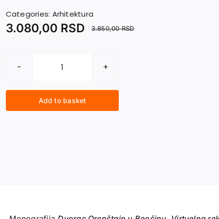
Categories:
Arhitektura
3.080,00
RSD
3.850,00
RSD
DVORAC
ORENŠTAJN
U
Add to basket
BEOČINU.
Virtuelna
rekonstrukcija
dvorca
Orenštajn
(Špicer)
quantity
Monografija
Dvorac Orenštajn u Beočinu. Virtuelna re