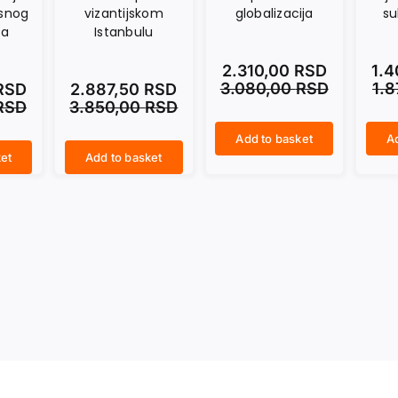
snog
vizantijskom
globalizacija
su
ma
Istanbulu
2.310,00
RSD
1.
3.080,00
RSD
1.
RSD
2.887,50
RSD
RSD
3.850,00
RSD
Add to basket
A
PROJEKAT IKONA. Arhitektura, gradovi i kapitalistička globalizacija quantity
ARHITEKTONSKI KONCEPT. Objekt stvarnosti i subjekt iluzije quantity
et
Add to basket
U POTRAZI ZA KONSTANTINOPOLJEM. Vodič po vizantijskom Istanbulu quantity