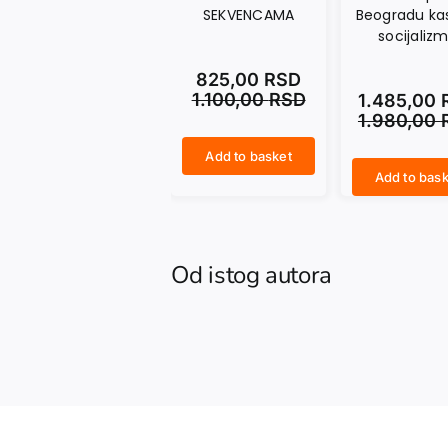
SEKVENCAMA
Beogradu ka
socijaliz
825,00
RSD
1.100,00
RSD
1.485,00
1.980,00
Add to basket
ARHITEKTONSKI KONCEPTI U FIGURAMA I SEKVENCAMA quantity
Add to bask
NEGATIVNOST. Arhitektura i stambeno pitanje u Beogradu kasnog socijalizma quantity
Od istog autora