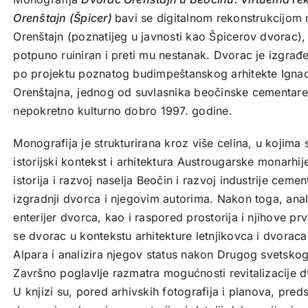
Orenštajn (Špicer)
bavi se digitalnom rekonstrukcijom
Orenštajn (poznatijeg u javnosti kao Špicerov dvorac),
potpuno ruiniran i preti mu nestanak. Dvorac je izgra
po projektu poznatog budimpeštanskog arhitekte Ignac
Orenštajna, jednog od suvlasnika beočinske cementare.
nepokretno kulturno dobro 1997. godine.
Monografija je strukturirana kroz više celina, u kojima 
istorijski kontekst i arhitektura Austrougarske monarhi
istorija i razvoj naselja Beočin i razvoj industrije ceme
izgradnji dvorca i njegovim autorima. Nakon toga, anali
enterijer dvorca, kao i raspored prostorija i njihove prv
se dvorac u kontekstu arhitekture letnjikovca i dvoraca
Alpara i analizira njegov status nakon Drugog svetskog 
Završno poglavlje razmatra mogućnosti revitalizacije d
U knjizi su, pored arhivskih fotografija i planova, pred