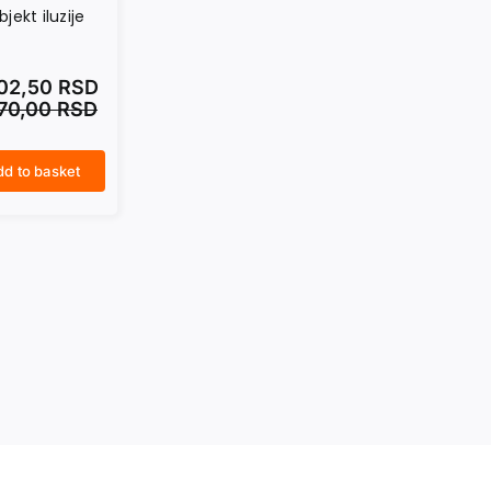
bjekt iluzije
402,50
RSD
870,00
RSD
dd to basket