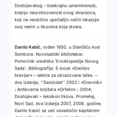
Dostojevskog – beskrajnu uznemirenost,
krajnju neurotizovanost ovog stvaraoca,
koji na neobično upečatljiv način iskazuje
svoj nemir u likovima koje stvara.
Danilo Kabić
, rođen 1950. u Stanišiću kod
Sombora. Novosadski bibliotekar.
Pomoćnik urednika 'Enciklopedije Novog
Sada'. Bibliografija: E-book «Danilov
brevijar» – lektira za obrazovane laike. –
dva izdanja, ''Samizdat'' 2002 i «Dnevnik»
; Antikvarna knjižara «Orfelin» ; 2004;
Dostojevski – leksikon likova, Prometej,
Novi Sad, dva izdanja 2007, 2008. godine.
Danilo Kabić se već osvedočio kapitalnim