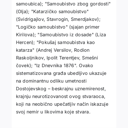
samoubica); "Samoubistvo zbog gordosti"
(Olja); "Katarzičko samoubistvo"
(Svidrigajlov, Stavrogin, Smerdjakov);
"Logičko samoubistvo" (sjajan primer
Kirilova); "Samoubistvo iz dosade" (Liza
Hercen); "Pokušaj samoubistva kao
katarza" (Andrej Versilov, Rodion
Raskoljnikov, Ipolit Terentjev, Smešni
čovek); "Iz Dnevnika 1876". Ovako
sistematizovana građa ubedljivo ukazuje
na dominantnu odliku umetnosti
Dostojevskog – beskrajnu uznemirenost,
krajnju neurotizovanost ovog stvaraoca,
koji na neobično upečatljiv način iskazuje
svoj nemir u likovima koje stvara.