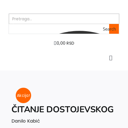
Skip
to
content
Search
0,00 RSD
Toggle
Naviga
Home
About us
Books
Akcija!
In preparation
Sale
ČITANJE DOSTOJEVSKOG
Authors
Danilo Kabić
News