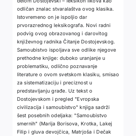
delom Dostojevski – leksikon likova kao
odličan znalac stvaralaštva ovog klasika.
Istovremeno on je ispoljio dar
prvorazrednog leksikografa. Novi radni
podvig ovog obrazovanog i darovitog
književnog radnika Čitanje Dostojevskog.
Samoubistvo ispoljava sve odlike njegove
prethodne knjige: duboko uranjanje u
problematiku, odlično poznavanje
literature o ovom svetskom klasiku, smisao
za sistematizaciju i preciznost u
predstavljanju građe. Uz tekst o
Dostojevskom i pregled "Evropska
civilizacija i samoubistvo" knjiga sadrži
šest posebnih odeljaka: "Samoubistvo
smernih" (Marija Borisova, Krotka, Lakej
Filip i gluva devojčica, Matrjoša i Dečak