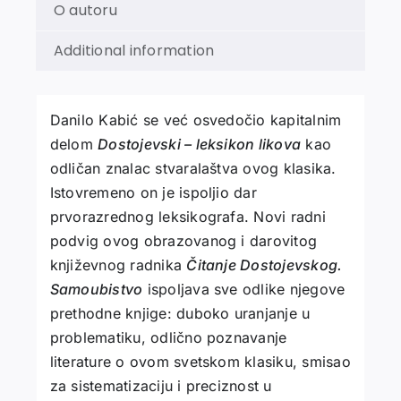
O autoru
Additional information
Danilo Kabić se već osvedočio kapitalnim
delom
Dostojevski – leksikon likova
kao
odličan znalac stvaralaštva ovog klasika.
Istovremeno on je ispoljio dar
prvorazrednog leksikografa. Novi radni
podvig ovog obrazovanog i darovitog
književnog radnika
Čitanje Dostojevskog.
Samoubistvo
ispoljava sve odlike njegove
prethodne knjige: duboko uranjanje u
problematiku, odlično poznavanje
literature o ovom svetskom klasiku, smisao
za sistematizaciju i preciznost u