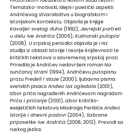
Filozofskom fakultetu u Novom Sadu tezom
EU PROJECTS
Tematsko-motivski, idejni i poetički aspekti
Contact
Andrićevog stvaralaštva u biografskom i
istorijskom kontekstu. Objavila je knjige
Kavaljer svetog duha
(1992),
Jevrejski portreti
u delu Ive Andrića
(2005),
Kulinarski putopisi
(2008). U srpskoj periodici objavila je i niz
studija iz oblasti istorije i teorije književnosti te
kritičkih tekstova o savremenoj srpskoj prozi.
Priredila je Andrićev nedovršeni roman
Na
sunčanoj strani
(1994), Andrićevu putopisnu
prozu
Predeli i staze
(2000), ljubavna pisma
svetskih pisaca
Anđeo iza ogledala
(2001),
izbor priča nagrađenih Andrićevom nagradom
Priča i pričanje
(2001), izbor kritičko-
esejističkih tekstova Miodraga Perišića
Anđeo
istorije i dnevni poslovi
(2004),
Sabrane
pripovetke Ive Andrića
(2008, 2012). Prevodi sa
ruskog jezika.