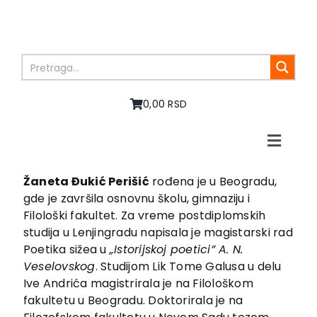
Skip
to
content
0,00 RSD
Toggle
Naviga
Home
Žaneta Đukić Perišić
rođena je u Beogradu,
About us
gde je završila osnovnu školu, gimnaziju i
Books
Filološki fakultet. Za vreme postdiplomskih
studija u Lenjingradu napisala je magistarski rad
In preparation
Poetika sižea u
„Istorijskoj poetici” A. N.
Sale
Veselovskog
. Studijom Lik Tome Galusa u delu
Authors
Ive Andrića magistrirala je na Filološkom
News
fakultetu u Beogradu. Doktorirala je na