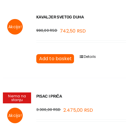
KAVALJER SVETOG DUHA
Akcija!
990,00
RSD
742,50
RSD
Details
Add to basket
Nema na
PISAC I PRIČA
stanju
3.300,00
RSD
2.475,00
RSD
Akcija!