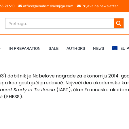
 65 71 610
office@akademskaknjiga.com
Prijava na newsletter
IN PREPARATION
SALE
AUTHORS
NEWS
EU 
953) dobitnik je Nobelove nagrade za ekonomiju 2014. go
pa kao gostujući predavač. Najveći deo akademske karije
vanced Study in Toulouse
(IAST), član Francuske akademije
es
(EHESS).