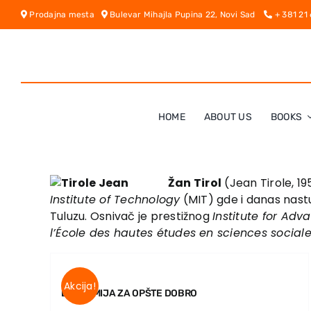
Skip
Prodajna mesta
Bulevar Mihajla Pupina 22, Novi Sad
+ 381 21
to
content
HOME
ABOUT US
BOOKS
Žan Tirol
(Jean Tirole, 1
Institute of Technology
(MIT) gde i danas nastu
Tuluzu. Osnivač je prestižnog
Institute for Ad
l’École des hautes études en sciences social
Akcija!
EKONOMIJA ZA OPŠTE DOBRO