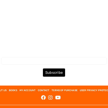
Subscribe to the Newsletter
Subscribe
UT US
BOOKS
MY ACCOUNT
CONTACT
TERMS OF PURCHASE
USER PRIVACY PROTEC