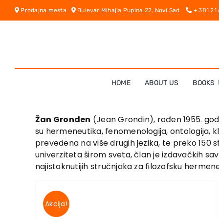
Skip
Prodajna mesta
Bulevar Mihajla Pupina 22, Novi Sad
+ 381 21
to
content
HOME
ABOUT US
BOOKS
Žan Gronden
(Jean Grondin), rođen 1955. godin
su hermeneutika, fenomenologija, ontologija, kl
prevedena na više drugih jezika, te preko 150 s
univerziteta širom sveta, član je izdavačkih s
najistaknutijih struč­nja­ka za filozofsku hermene
Akcija!