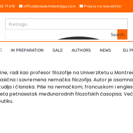
 65 71 610
office@akademskaknjiga.com
Prijava na newsletter
Search
IN PREPARATION
SALE
AUTHORS
NEWS
EU P
e, radi kao pro­fesor filozofije na Univerzitetu u Montre
asična i savremena nemačka filozofija. Autor je osamnaest
tudija i članaka. Piše na nemačkom, francuskom i engle­s
aveta petnaestak međunarodnih filozofskih časo­pisa. Već
utiku.