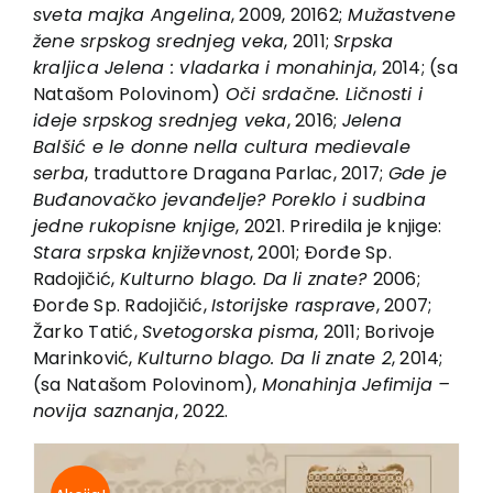
EU PROJECTS
sve
t
a majka An
g
elina
, 2009, 20162;
Mužas
t
vene
žene sr
p
sko
g
sre
d
nje
g
veka
, 2011;
Sr
p
ska
Contact
kraljica Jelena : vla
d
arka i monahinja
, 2014; (sa
Natašom Polovinom)
Oči sr
d
ačne. Ličnos
t
i i
i
d
eje sr
p
sko
g
sre
d
nje
g
veka
, 2016;
Jelena
Balšić e le donne nella cultura medievale
serba
, traduttore Dragana Parlac, 2017;
G
d
e je
Buđanovačko jevanđelje? Poreklo i su
db
ina
je
d
ne ruko
p
isne knji
g
e
, 2021. Priredila je knjige:
S
t
ara sr
p
ska književnos
t
, 2001; Đorđe Sp.
Radojičić,
Kul
t
urno
b
lago. Da li zna
t
e?
2006;
Đorđe Sp. Radojičić,
Is
t
orijske ras
p
rave
, 2007;
Žarko Tatić,
Sve
t
o
g
orska
p
isma
, 2011; Borivoje
Marinković,
Kul
t
urno
b
la
g
o. Da li zna
t
e 2
, 2014;
(sa Natašom Polovinom),
Monahinja Jefimija –
novija saznanja
, 2022.