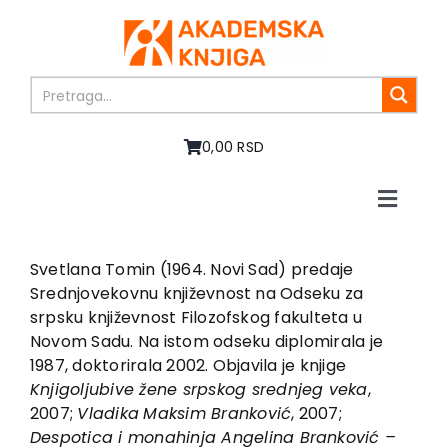
Skip
to
content
0,00 RSD
Toggle
Naviga
Home
About us
Svetlana Tomin (1964. Novi Sad) predaje
Srednjovekovnu književnost na Odseku za
Books
srpsku književnost Filozofskog fakulteta u
In preparation
Novom Sadu. Na istom odseku diplomirala je
Sale
1987, doktorirala 2002. Objavila je knjige
Knji
g
olju
b
ive žene sr
p
sko
g
sre
d
nje
g
veka
,
Authors
2007;
Vla
d
ika
Maksim Branković
, 2007;
News
Des
p
o
t
ica i monahinja An
g
elina Branković –