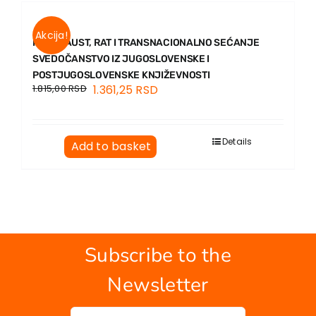
Akcija!
HOLOKAUST, RAT I TRANSNACIONALNO SEĆANJE
SVEDOČANSTVO IZ JUGOSLOVENSKE I
POSTJUGOSLOVENSKE KNJIŽEVNOSTI
1.815,00
RSD
1.361,25
RSD
Details
Add to basket
Subscribe to the
Newsletter