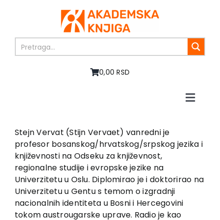
Skip
to
content
0,00 RSD
Toggle
Naviga
Home
About us
Stejn Vervat (Stijn Vervaet) vanredni je
profesor bosanskog/hrvatskog/srpskog jezika i
Books
književnosti na Odseku za književnost,
In preparation
regionalne studije i evropske jezike na
Sale
Univerzitetu u Oslu. Diplomirao je i doktorirao na
Univerzitetu u Gentu s temom o izgradnji
Authors
nacionalnih identiteta u Bosni i Hercegovini
News
tokom austrougarske uprave. Radio je kao