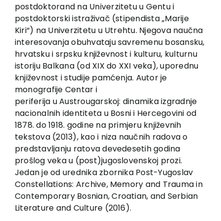
EU PROJECTS
postdoktorand na Univerzitetu u Gentu i
postdoktorski istraživač (stipendista „Marije
Contact
Kiri“) na Univerzitetu u Utrehtu. Njegova naučna
interesovanja obuhvataju savremenu bosansku,
hrvatsku i srpsku književnost i kulturu, kulturnu
istoriju Balkana (od XIX do XXI veka), uporednu
književnost i studije pamćenja. Autor je
monografije Centar i
periferija u Austrougarskoj: dinamika izgradnje
nacionalnih identiteta u Bosni i Hercegovini od
1878. do 1918. godine na primjeru književnih
tekstova (2013), kao i niza naučnih radova o
predstavljanju ratova devedesetih godina
prošlog veka u (post)jugoslovenskoj prozi.
Jedan je od urednika zbornika Post-Yugoslav
Constellations: Archive, Memory and Trauma in
Contemporary Bosnian, Croatian, and Serbian
Literature and Culture (2016).