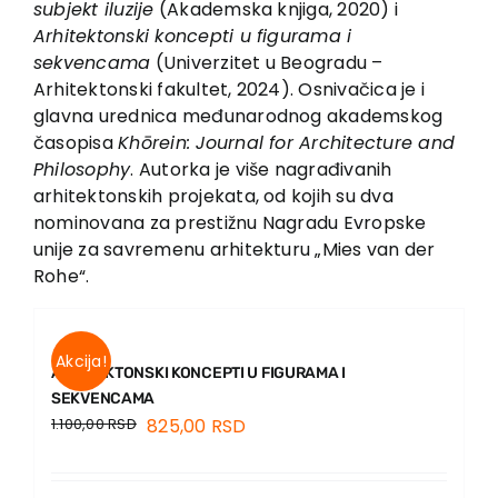
subjekt iluzije
(Akademska knjiga, 2020) i
Contact
Arhitektonski koncepti u figurama i
sekvencama
(Univerzitet u Beogradu –
Arhitektonski fakultet, 2024). Osnivačica je i
glavna urednica međunarodnog akademskog
časopisa
Khōrein: Journal for Architecture and
Philosophy
. Autorka je više nagrađivanih
arhitektonskih projekata, od kojih su dva
nominovana za prestižnu Nagradu Evropske
unije za savremenu arhitekturu „Mies van der
Rohe“.
Akcija!
ARHITEKTONSKI KONCEPTI U FIGURAMA I
SEKVENCAMA
1.100,00
RSD
825,00
RSD