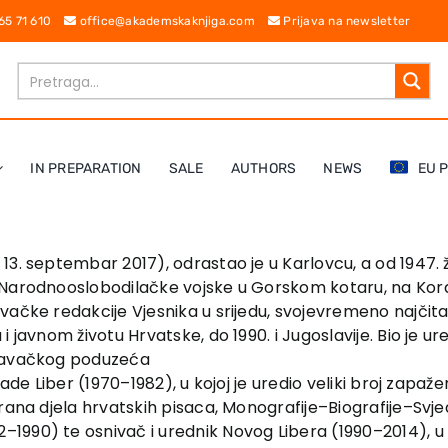
 65 71 610
office@akademskaknjiga.com
Prijava na newsletter
IN PREPARATION
SALE
AUTHORS
NEWS
EU 
13. septembar 2017), odrastao je u Karlovcu, a od 1947. ž
Narodnooslobodilačke vojske u Gorskom kotaru, na Kordun
ačke redakcije Vjesnika u srijedu, svojevremeno najčitani
 javnom životu Hrvatske, do 1990. i Jugoslavije. Bio je ure
zdavačkog poduzeća
ade Liber (1970–1982), u kojoj je uredio veliki broj zapaže
rana djela hrvatskih pisaca, Monografije–Biografije–Svjed
990) te osnivač i urednik Novog Libera (1990–2014), u k