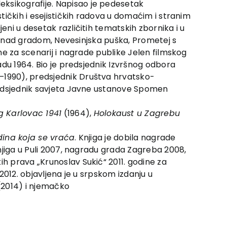
eksikografije. Napisao je pedesetak
stičkih i esejističkih radova u domaćim i stranim
eni u desetak različitih tematskih zbornika i u
ali nad gradom, Nevesinjska puška, Prometej s
ene za scenarij i nagrade publike Jelen filmskog
radu 1964. Bio je predsjednik Izvršnog odbora
6–1990), predsjednik Društva hrvatsko-
 predsjednik savjeta Javne ustanove Spomen
g Karlovac 1941
(1964),
Holokaust u Zagrebu
dina koja se vraća
. Knjiga je dobila nagrade
knjiga u Puli 2007, nagradu grada Zagreba 2008,
ih prava „Krunoslav Sukić“ 2011. godine za
 2012. objavljena je u srpskom izdanju u
(2014) i njemačko