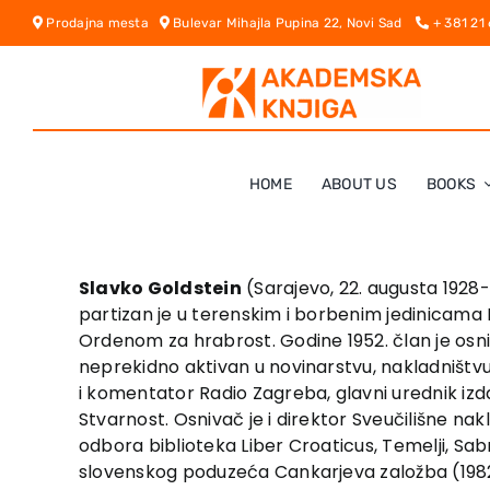
Skip
Prodajna mesta
Bulevar Mihajla Pupina 22, Novi Sad
+ 381 21
to
content
HOME
ABOUT US
BOOKS
Slavko Goldstein
(Sarajevo, 22. augusta 1928- 
partizan je u terenskim i borbenim jedinicama 
Ordenom za hrabrost. Godine 1952. član je osniv
neprekidno aktivan u novinarstvu, nakladništvu i
i komentator Radio Zagreba, glavni urednik i
Stvarnost. Osnivač je i direktor Sveučilišne nakl
odbora biblioteka Liber Croaticus, Temelji, Sab
slovenskog poduzeća Cankarjeva založba (1982–1