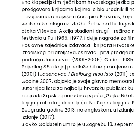
Enciklopedijskim rječnikom hrvatskoga jezika 
predgovora knjigama kojima je bio urednik ili na
časopisima, a najviše u časopisu Erasmus, kojem 
velikom katalogu uz izložbu Židovi na tlu Jugosl
otoka Viševice, Akcija stadion i drugi) i režira
festivala u Puli 1965. i 1977. i dvije nagrade z
Poslovne zajednice izdavača i knjižara Hrvats
izraelskog prijateljstva, osnivač i prvi preds
područja Jasenovac (2001–2005). Godine 1985. o
Prijedlog 85 u kojoj predlaže bitne promjene 
(2001) i
Jasenovac i Bleiburg nisu isto
(2011) t
Godine 2007. objavio je svoje glavno memoarsko,
Jutarnjeg lista za najbolju hrvatsku publicisti
nagradu Srpskog narodnog vijeća „Gojko Nikoliš“
knjigu proteklog desetljeća. Na Sajmu knjiga u P
Beogradu, godine 2013. na engleskom, u izdanj
izdanje (2017).
Slavko Goldstein umro je u Zagrebu 13. septem