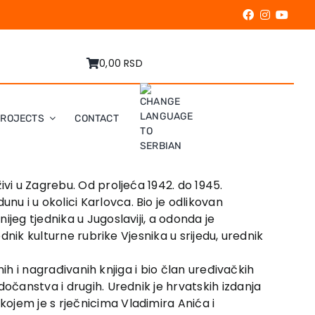
0,00 RSD
PROJECTS
CONTACT
ivi u Zagrebu. Od proljeća 1942. do 1945.
u i u okolici Karlovca. Bio je odlikovan
jeg tjednika u Jugoslaviji, a odonda je
dnik kulturne rubrike Vjesnika u srijedu, urednik
nih i nagrađivanih knjiga i bio član uređivačkih
očanstva i drugih. Urednik je hrvatskih izdanja
ojem je s rječnicima Vladimira Anića i