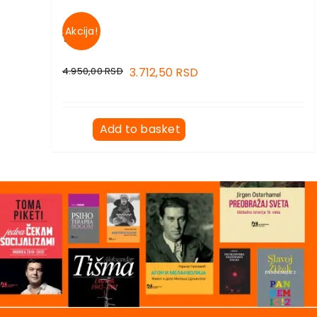
Akcija!
TITO
4.950,00
RSD
3.712,50
RSD
Add to basket