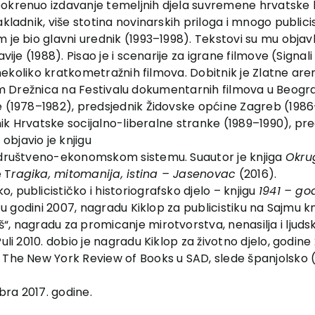
pokrenuo izdavanje temeljnih djela suvremene hrvatske l
kladnik, više stotina novinarskih priloga i mnogo publici
je bio glavni urednik (1993–1998). Tekstovi su mu objavlj
avije (1988). Pisao je i scenarije za igrane filmove (Sign
o nekoliko kratkometražnih filmova. Dobitnik je Zlatne ar
a film Drežnica na Festivalu dokumentarnih filmova u Beog
ke (1978–1982), predsjednik Židovske općine Zagreb (198
jednik Hrvatske socijalno-liberalne stranke (1989–1990),
bjavio je knjigu
u društveno-ekonomskom sistemu. Suautor je knjiga
Okru
e T
ragika, mitomanija, istina – Jasenovac
(2016).
 publicističko i historiografsko djelo – knjigu
1941 – go
ku u godini 2007, nagradu Kiklop za publicistiku na Sajmu 
, nagradu za promicanje mirotvorstva, nenasilja i ljudsk
uli 2010. dobio je nagradu Kiklop za životno djelo, godine
u The New York Review of Books u SAD, slede španjolsko 
bra 2017. godine.