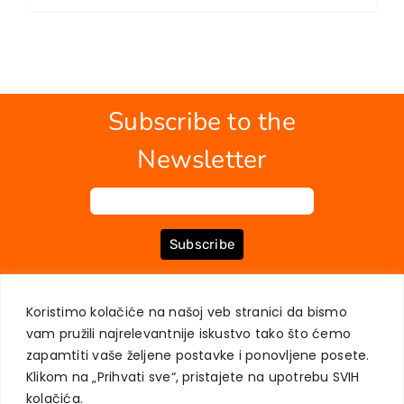
EU PROJECTS
Contact
Subscribe to the
Newsletter
Subscribe
Koristimo kolačiće na našoj veb stranici da bismo
ABOUT US
BOOKS
MY ACCOUNT
CONTACT
TERMS OF PURCHASE
vam pružili najrelevantnije iskustvo tako što ćemo
USER PRIVACY PROTECTION
zapamtiti vaše željene postavke i ponovljene posete.
Klikom na „Prihvati sve“, pristajete na upotrebu SVIH
kolačića.