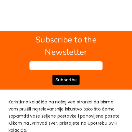
EU PROJECTS
Contact
Subscribe to the
Newsletter
Subscribe
Koristimo kolačiće na našoj veb stranici da bismo
ABOUT US
BOOKS
MY ACCOUNT
CONTACT
TERMS OF PURCHASE
vam pružili najrelevantnije iskustvo tako što ćemo
USER PRIVACY PROTECTION
zapamtiti vaše željene postavke i ponovljene posete.
Klikom na „Prihvati sve“, pristajete na upotrebu SVIH
kolačića.