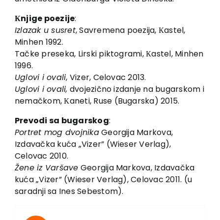
Кnjige poezije
:
Izlazak u susret
, Savremena poezija, Кastel,
Minhen 1992.
Tačke preseka, Lirski piktogrami, Кastel, Minhen
1996.
Uglovi i ovali
, Vizer, Celovac 2013.
Uglovi i ovali,
dvojezično izdanje na bugarskom i
nemačkom, Кaneti, Ruse (Bugarska) 2015.
Prevodi sa bugarskog
:
Portret mog dvojnika
Georgija Markova,
Izdavačka kuća „Vizer” (Wieser Verlag),
Celovac 2010.
Žene iz Varšave
Georgija Markova, Izdavačka
kuća „Vizer” (Wieser Verlag), Celovac 2011. (u
saradnji sa Ines Sebestom).