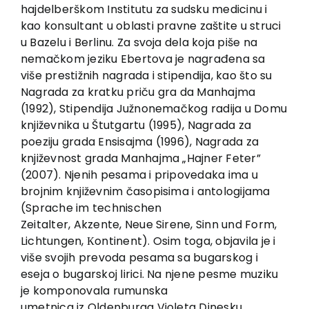
EU PROJECTS
hajdelberškom Institutu za sudsku medicinu i
kao konsultant u oblasti pravne zaštite u struci
Contact
u Bazelu i Berlinu. Za svoja dela koja piše na
nemačkom jeziku Ebertova je nagrađena sa
više prestižnih nagrada i stipendija, kao što su
Nagrada za kratku priču gra da Manhajma
(1992), Stipendija Južnonemačkog radija u Domu
književnika u Štutgartu (1995), Nagrada za
poeziju grada Ensisajma (1996), Nagrada za
književnost grada Manhajma „Hajner Feter”
(2007). Njenih pesama i pripovedaka ima u
brojnim književnim časopisima i antologijama
(Sprache im technischen
Zeitalter, Akzente, Neue Sirene, Sinn und Form,
Lichtungen, Кontinent). Osim toga, objavila je i
više svojih prevoda pesama sa bugarskog i
eseja o bugarskoj lirici. Na njene pesme muziku
je komponovala rumunska
umetnica iz Oldenburga Violeta Dinesku.