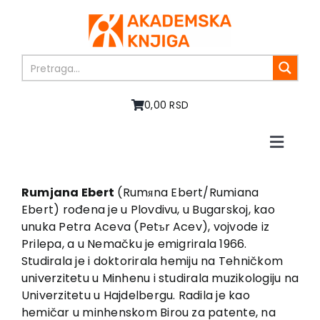
Skip
to
content
0,00 RSD
Toggle
Naviga
Home
About us
Rumjana Ebert
(Rumяna Ebert/Rumiana
Ebert) rođena je u Plovdivu, u Bugarskoj, kao
Books
unuka Petra Aceva (Petъr Acev), vojvode iz
In preparation
Prilepa, a u Nemačku je emigrirala 1966.
Sale
Studirala je i doktorirala hemiju na Tehničkom
univerzitetu u Minhenu i studirala muzikologiju na
Authors
Univerzitetu u Hajdelbergu. Radila je kao
News
hemičar u minhenskom Birou za patente, na