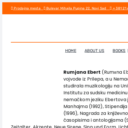
Skip
Prodajna mesta
Bulevar Mihajla Pupina 22, Novi Sad
+ 381 21
to
content
HOME
ABOUT US
BOOKS
Rumjana Ebert
(Rumяna Ebe
vojvode iz Prilepa, a u Nema
studirala muzikologiju na U
Institutu za sudsku medicinu 
nemačkom jeziku Ebertova je
Manhajma (1992), Stipendija
(1996), Nagrada za književn
časopisima i antologijama 
Zeitalter, Akzente, Neue Sirene, Sinn und Form, Lic