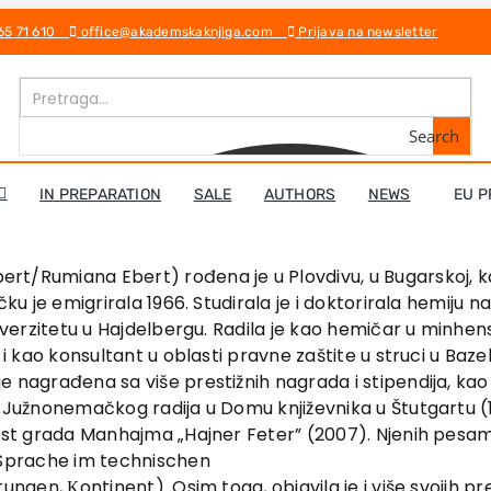
 65 71 610
office@akademskaknjiga.com
Prijava na newsletter
Search
IN PREPARATION
SALE
AUTHORS
NEWS
EU P
rt/Rumiana Ebert) rođena je u Plovdivu, u Bugarskoj, 
čku je emigrirala 1966. Studirala je i doktorirala hemiju 
niverzitetu u Hajdelbergu. Radila je kao hemičar u minh
i kao konsultant u oblasti pravne zaštite u struci u Bazelu
 nagrađena sa više prestižnih nagrada i stipendija, kao
 Južnonemačkog radija u Domu književnika u Štutgartu (
ost grada Manhajma „Hajner Feter” (2007). Njenih pesam
(Sprache im technischen
htungen, Кontinent). Osim toga, objavila je i više svojih