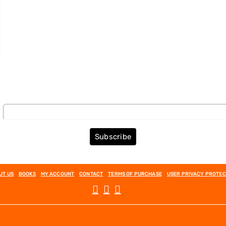
Subscribe to the Newsletter
Subscribe
UT US
BOOKS
MY ACCOUNT
CONTACT
TERMS OF PURCHASE
USER PRIVACY PROTEC