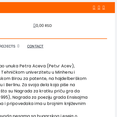
0,00 RSD
ROJECTS
CONTACT
kao unuka Petra Aceva (Petъr Acev),
na Tehničkom univerzitetu u Minhenu i
enskom Birou za patente, na hajdelberškom
 i Berlinu. Za svoja dela koja piše na
 što su Nagrada za kratku priču gra da
1995), Nagrada za poeziju grada Ensisajma
a i pripovedaka ima u brojnim književnim
 prevoda pesama sa bugarskog i eseja o