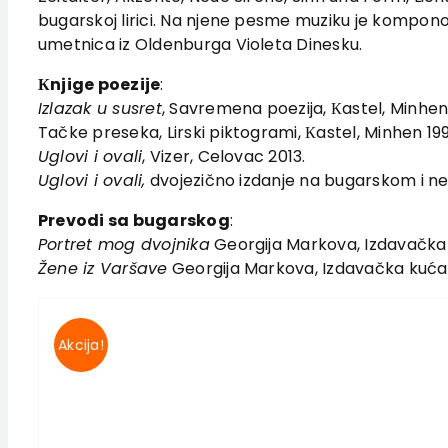
bugarskoj lirici. Na njene pesme muziku je kompo
umetnica iz Oldenburga Violeta Dinesku.
Кnjige poezije
:
Izlazak u susret
, Savremena poezija, Кastel, Minhen
Tačke preseka, Lirski piktogrami, Кastel, Minhen 19
Uglovi i ovali
, Vizer, Celovac 2013.
Uglovi i ovali,
dvojezično izdanje na bugarskom i n
Prevodi sa bugarskog
:
Portret mog dvojnika
Georgija Markova, Izdavačka 
Žene iz Varšave
Georgija Markova, Izdavačka kuća „
Akcija!