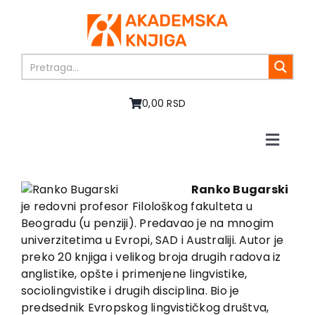
Skip
to
content
0,00 RSD
Toggle
Naviga
Home
About us
Ranko Bugarski
je redovni profesor Filološkog fakulteta u
Books
Beogradu (u penziji). Predavao je na mnogim
In preparation
univerzitetima u Evropi, SAD i Australiji. Autor je
Sale
preko 20 knjiga i velikog broja drugih radova iz
anglistike, opšte i primenjene lingvistike,
Authors
sociolingvistike i drugih disciplina. Bio je
News
predsednik Evropskog lingvističkog društva,