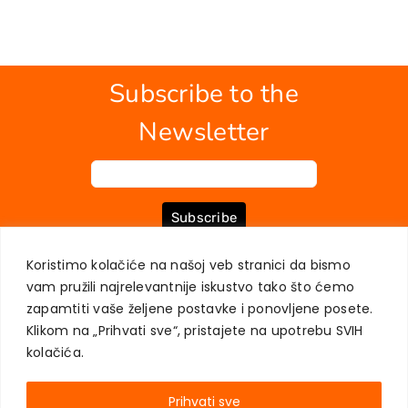
Subscribe to the
Newsletter
Subscribe
Koristimo kolačiće na našoj veb stranici da bismo
vam pružili najrelevantnije iskustvo tako što ćemo
ABOUT US
BOOKS
MY ACCOUNT
CONTACT
TERMS OF PURCHASE
zapamtiti vaše željene postavke i ponovljene posete.
USER PRIVACY PROTECTION
Klikom na „Prihvati sve“, pristajete na upotrebu SVIH
kolačića.
Prihvati sve