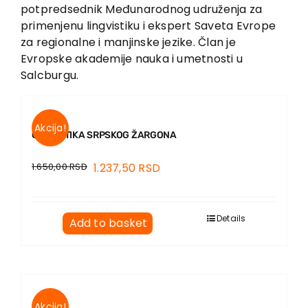
EU PROJECTS
potpredsednik Međunarodnog udruženja za
primenjenu lingvistiku i ekspert Saveta Evrope
Contact
za regionalne i manjinske jezike. Član je
Evropske akademije nauka i umetnosti u
Salcburgu.
Akcija!
GRAMATIKA SRPSKOG ŽARGONA
1.650,00
RSD
1.237,50
RSD
Details
Add to basket
Akcija!