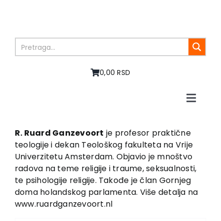
Skip
to
content
0,00 RSD
Toggle
Naviga
Home
About us
R. Ruard Ganzevoort
je profesor praktične
teologije i dekan Teološkog fakulteta na Vrije
Books
Univerzitetu Amsterdam. Objavio je mnoštvo
In preparation
radova na teme religije i traume, seksualnosti,
Sale
te psihologije religije. Takođe je član Gornjeg
doma holandskog parlamenta. Više detalja na
Authors
www.ruardganzevoort.nl
News