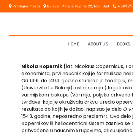
Skip
Prodajna mesta
Bulevar Mihajla Pupina 22, Novi Sad
+ 381 21
to
content
HOME
ABOUT US
BOOKS
Nikola Кopernik (
lat. Nicolaus Copernicus, To
ekonomista, prvi naučnik koji je formulisao hel
Od 1491. do 1494. godine studirao je teologiju,
(Univerzitet u Bolonji), astronomiju (Jagelonski u
varmijskom biskupu (Varmija, poljska crkvena kn
tvrđave, koja je okruživala crkvu, uredio opser
rezultata do kojih je došao, napisao je delo
O v
1543. godine, neposredno pred smrt. Ovo delo je 
Кopernikov ili heliocentrični sistem zasniva se
prihvaćene u naučnim krugovima, ali su ujedno