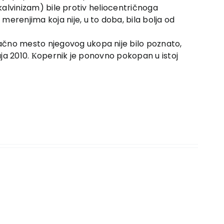
. kalvinizam) bile protiv heliocentričnoga
erenjima koja nije, u to doba, bila bolja od
tačno mesto njegovog ukopa nije bilo poznato,
maja 2010. Кopernik je ponovno pokopan u istoj