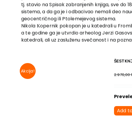
tj. stavio na Spisak zabranjenih knjiga, sve do 1
sistema, a da ga je i odbacivao nemali deo nauč
geocentričnog ili Ptolemejevog sistema.
Nikola Кopernik pokopan je u katedrali u From
a te godine ga je utvrdio arheolog Jerzi Gasovs
katedrali, ali uz zasluženu svečanost i na poz
ŠEST KN
Akcija!
2.970,00
Prevel
Add t