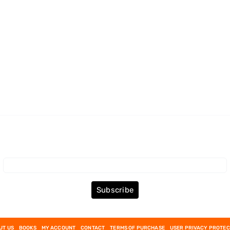
Subscribe to the Newsletter
Subscribe
UT US
BOOKS
MY ACCOUNT
CONTACT
TERMS OF PURCHASE
USER PRIVACY PROTEC