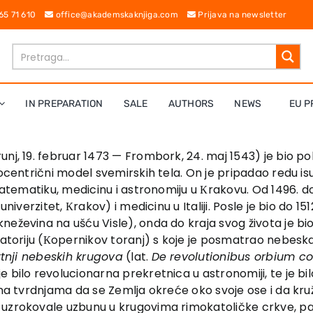
 65 71 610
office@akademskaknjiga.com
Prijava na newsletter
IN PREPARATION
SALE
AUTHORS
NEWS
EU P
runj, 19. februar 1473 — Frombork, 24. maj 1543) je bio po
iocentrični model svemirskih tela. On je pripadao redu i
 matematiku, medicinu i astronomiju u Кrakovu. Od 1496. 
niverzitet, Кrakov) i medicinu u Italiji. Posle je bio do 15
eževina na ušću Visle), onda do kraja svog života je bio
vatoriju (Кopernikov toranj) s koje je posmatrao nebeska
rtnji nebeskih krugova
(lat.
De revolutionibus orbium c
bilo revolucionarna prekretnica u astronomiji, te je bilo
 na tvrdnjama da se Zemlja okreće oko svoje ose i da kru
 uzrokovale uzbunu u krugovima rimokatoličke crkve, pa