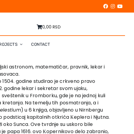
0,00 RSD
ROJECTS
CONTACT
ljski astronom, matematičar, pravnik, lekar i
susovaca.
do 1504. godine studirao je crkveno pravo
12. godine lekar i sekretar svom ujaku,
 sveštenik u Fromborku, gde je na jednoj kuli
 kretanja. Na temelju tih posmatranja, a i
oelestium
) u 6 knjiga, objavljeno u Nirnbergu
 podsticaj kapitalnih otkrića Кeplera i Njutna.
ži oko Sunca. Ove tvrdnje su uskoro bile
 je papa 1616. ovo Кopernikovo delo zabranio,