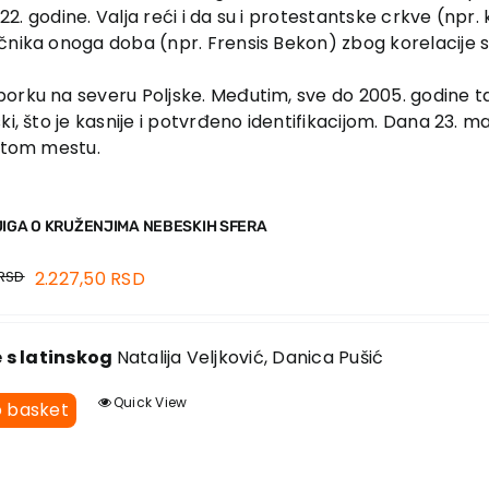
822. godine. Valja reći i da su i protestantske crkve (npr
nika onoga doba (npr. Frensis Bekon) zbog korelacije s m
borku na severu Poljske. Međutim, sve do 2005. godine 
ki, što je kasnije i potvrđeno identifikacijom. Dana 23. 
natom mestu.
JIGA O KRUŽENJIMA NEBESKIH SFERA
RSD
2.227,50
RSD
e s latinskog
Natalija Veljković, Danica Pušić
Quick View
o basket