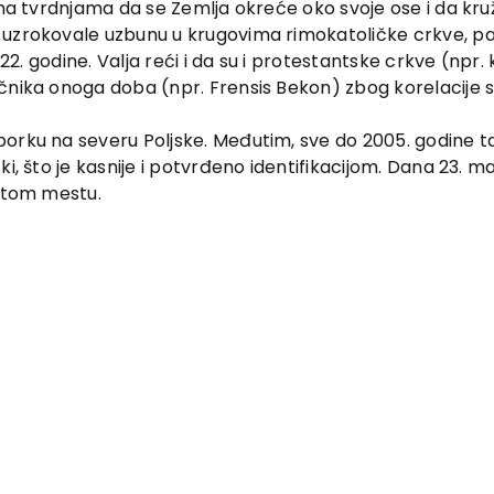
 na tvrdnjama da se Zemlja okreće oko svoje ose i da kru
 uzrokovale uzbunu u krugovima rimokatoličke crkve, pa
822. godine. Valja reći i da su i protestantske crkve (npr
nika onoga doba (npr. Frensis Bekon) zbog korelacije s m
borku na severu Poljske. Međutim, sve do 2005. godine 
ki, što je kasnije i potvrđeno identifikacijom. Dana 23. 
natom mestu.