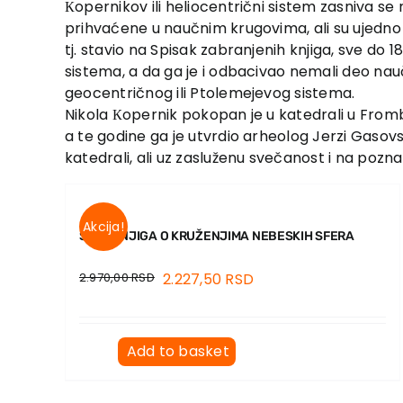
Кopernikov ili heliocentrični sistem zasniva se
prihvaćene u naučnim krugovima, ali su ujedno
tj. stavio na Spisak zabranjenih knjiga, sve do 1
sistema, a da ga je i odbacivao nemali deo nauč
geocentričnog ili Ptolemejevog sistema.
Nikola Кopernik pokopan je u katedrali u From
a te godine ga je utvrdio arheolog Jerzi Gasovs
katedrali, ali uz zasluženu svečanost i na poz
Akcija!
ŠEST KNJIGA O KRUŽENJIMA NEBESKIH SFERA
2.970,00
RSD
2.227,50
RSD
Add to basket