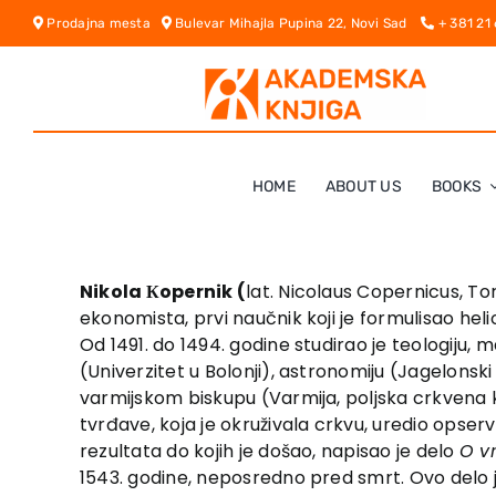
Skip
Prodajna mesta
Bulevar Mihajla Pupina 22, Novi Sad
+ 381 21
to
content
HOME
ABOUT US
BOOKS
Nikola Кopernik (
lat. Nicolaus Copernicus, To
ekonomista, prvi naučnik koji je formulisao hel
Od 1491. do 1494. godine studirao je teologiju,
(Univerzitet u Bolonji), astronomiju (Jagelonski u
varmijskom biskupu (Varmija, poljska crkvena kn
tvrđave, koja je okruživala crkvu, uredio opser
rezultata do kojih je došao, napisao je delo
O v
1543. godine, neposredno pred smrt. Ovo delo je 