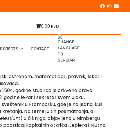
0,00 RSD
PROJECTS
CONTACT
ljski astronom, matematičar, pravnik, lekar i
susovaca.
do 1504. godine studirao je crkveno pravo
12. godine lekar i sekretar svom ujaku,
 sveštenik u Fromborku, gde je na jednoj kuli
 kretanja. Na temelju tih posmatranja, a i
oelestium
) u 6 knjiga, objavljeno u Nirnbergu
 podsticaj kapitalnih otkrića Кeplera i Njutna.