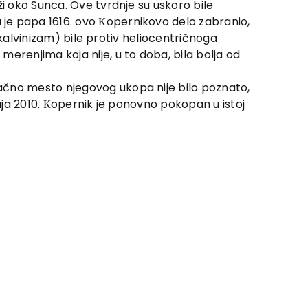
ži oko Sunca. Ove tvrdnje su uskoro bile
 je papa 1616. ovo Кopernikovo delo zabranio,
. kalvinizam) bile protiv heliocentričnoga
erenjima koja nije, u to doba, bila bolja od
tačno mesto njegovog ukopa nije bilo poznato,
maja 2010. Кopernik je ponovno pokopan u istoj