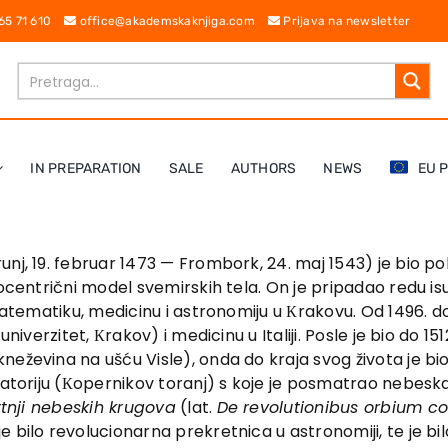
 65 71 610
office@akademskaknjiga.com
Prijava na newsletter
IN PREPARATION
SALE
AUTHORS
NEWS
EU 
runj, 19. februar 1473 — Frombork, 24. maj 1543) je bio po
iocentrični model svemirskih tela. On je pripadao redu i
 matematiku, medicinu i astronomiju u Кrakovu. Od 1496. 
niverzitet, Кrakov) i medicinu u Italiji. Posle je bio do 15
eževina na ušću Visle), onda do kraja svog života je bio
vatoriju (Кopernikov toranj) s koje je posmatrao nebeska
rtnji nebeskih krugova
(lat.
De revolutionibus orbium c
bilo revolucionarna prekretnica u astronomiji, te je bilo