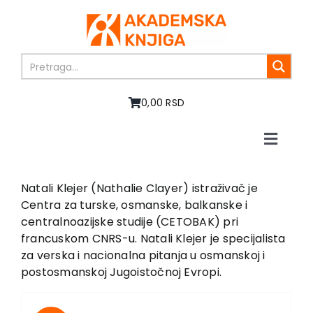
Skip
to
content
0,00 RSD
Toggle
Naviga
Home
About us
Natali Klejer (Nathalie Clayer) istraživač je
Centra za turske, osmanske, balkanske i
Books
centralnoazijske studije (CETOBAK) pri
In preparation
francuskom CNRS-u. Natali Klejer je specijalista
Sale
za verska i nacionalna pitanja u osmanskoj i
postosmanskoj Jugoistočnoj Evropi.
Authors
News