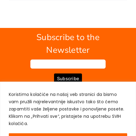
Subscribe to the
Newsletter
Subscribe
Koristimo kolačiće na našoj veb stranici da bismo
vam pružili najrelevantnije iskustvo tako što ćemo
ABOUT US
BOOKS
MY ACCOUNT
CONTACT
TERMS OF PURCHASE
zapamtiti vaše željene postavke i ponovljene posete.
USER PRIVACY PROTECTION
Klikom na „Prihvati sve“, pristajete na upotrebu SVIH
kolačića.