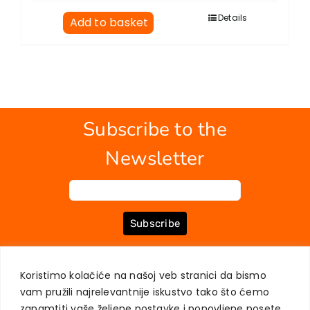
Details
Add to basket
Subscribe to the
Newsletter
Subscribe
Koristimo kolačiće na našoj veb stranici da bismo
ABOUT US
BOOKS
MY ACCOUNT
CONTACT
TERMS OF PURCHASE
vam pružili najrelevantnije iskustvo tako što ćemo
USER PRIVACY PROTECTION
zapamtiti vaše željene postavke i ponovljene posete.