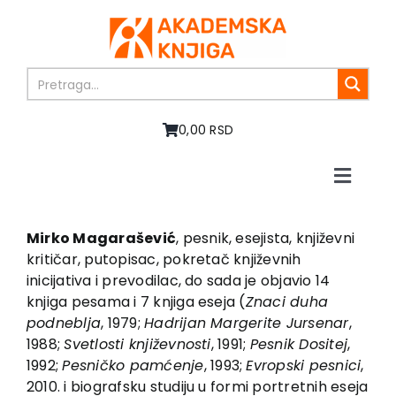
Skip
to
content
0,00 RSD
Toggle
Naviga
Home
About us
Mirko Magarašević
, pesnik, esejista, književni
kritičar, putopisac, pokretač književnih
Books
inicijativa i prevodilac, do sada je objavio 14
In preparation
knjiga pesama i 7 knjiga eseja (
Znaci duha
Sale
podneblja
, 1979;
Hadrijan Margerite Jursenar
,
1988;
Svetlosti književnosti
, 1991;
Pesnik Dositej
,
Authors
1992;
Pesničko pamćenje
, 1993;
Evropski pesnici
,
News
2010. i biografsku studiju u formi portretnih eseja