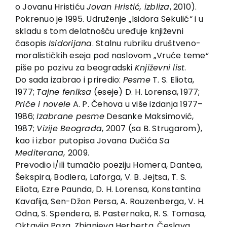
EU PROJECTS
o Jovanu Hristiću
Jovan Hristić, izbliza
, 2010).
Pokrenuo je 1995. Udruženje „Isidora Sekulić“ i u
Contact
skladu s tom delatnošću uređuje književni
časopis
Isidorijana
. Stalnu rubriku društveno-
moralističkih eseja pod naslovom „Vruće teme“
piše po pozivu za beogradski
Književni list
.
Do sada izabrao i priredio:
Pesme
T. S. Eliota,
1977;
Tajne feniksa
(eseje) D. H. Lorensa, 1977;
Priče i novele
A. P. Čehova u više izdanja 1977–
1986;
Izabrane pesme
Desanke Maksimović,
1987;
Vizije Beograda
, 2007 (sa B. Strugarom),
kao i izbor putopisa Jovana Dučića
Sa
Mediterana
,
2009.
Prevodio i/ili tumačio poeziju Homera, Dantea,
Šekspira, Bodlera, Laforga, V. B. Jejtsa, T. S.
Eliota, Ezre Paunda, D. H. Lorensa, Konstantina
Kavafija, Sen-Džon Persa, A. Rouzenberga, V. H.
Odna, S. Spendera, B. Pasternaka, R. S. Tomasa,
Oktavija Paza, Zbignjeva Herberta, Česlava