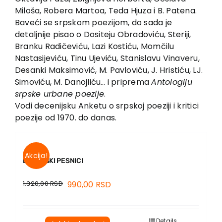
Miloša, Robera Martoa, Teda Hjuza i B. Patena.
Baveći se srpskom poezijom, do sada je
detaljnije pisao o Dositeju Obradoviću, Steriji,
Branku Radičeviću, Lazi Kostiću, Momčilu
Nastasijeviću, Tinu Ujeviću, Stanislavu Vinaveru,
Desanki Maksimović, M. Pavloviću, J. Hristiću, LJ.
Simoviću, M. Danojliću… i priprema
Antologiju
srpske urbane poezije
.
Vodi decenijsku Anketu o srpskoj poeziji i kritici
poezije od 1970. do danas.
Akcija!
EVROPSKI PESNICI
1.320,00
RSD
990,00
RSD
Details