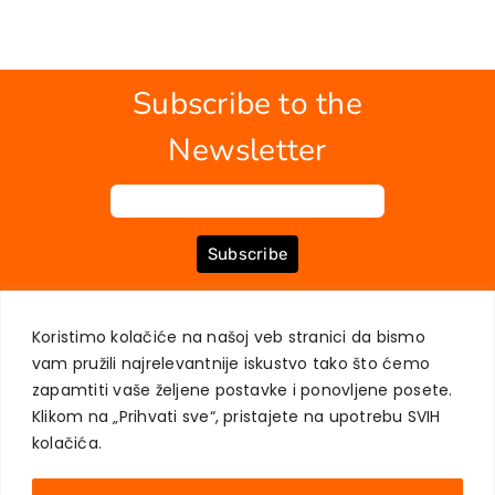
Subscribe to the
Newsletter
Subscribe
Koristimo kolačiće na našoj veb stranici da bismo
ABOUT US
BOOKS
MY ACCOUNT
CONTACT
TERMS OF PURCHASE
vam pružili najrelevantnije iskustvo tako što ćemo
USER PRIVACY PROTECTION
zapamtiti vaše željene postavke i ponovljene posete.
Klikom na „Prihvati sve“, pristajete na upotrebu SVIH
kolačića.