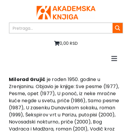
Skip
to
content
0,00 RSD
Toggle
Naviga
Home
About us
Milorad Grujić
je rođen 1950. godine u
Zrenjaninu. Objavio je knjige: Sve pesme (1977),
Books
Pesme, opet (1977), U ponoć, iz neke mračne
In preparation
kuće negde u svetu, priče (1986), Samo pesme
Sale
(1987), U zasenku Dunavskom sokaku, roman
(1999), Šekspirov vrt u Parizu, putopisi (2000),
Authors
Novosadski nokturno, priče (2000), Bog
News
Vadraca i Madžara, roman (2001), Vodič kroz