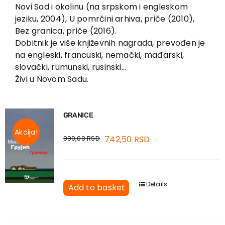
EU PROJECTS
Novi Sad i okolinu (na srpskom i engleskom
jeziku, 2004), U pomrčini arhiva, priče (2010),
Contact
Bez granica, priče (2016).
Dobitnik je više književnih nagrada, prevođen je
na engleski, francuski, nemački, mađarski,
slovački, rumunski, rusinski…
Živi u Novom Sadu.
GRANICE
Akcija!
990,00
RSD
742,50
RSD
Details
Add to basket