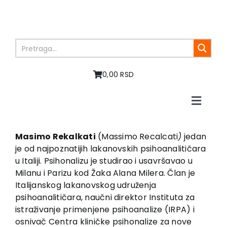
Skip
to
content
0,00 RSD
Toggle
Naviga
Home
About us
Masimo Rekalkati
(Massimo Recalcati
)
jedan
je od najpoznatijih lakanovskih psihoanalitičara
Books
u Italiji. Psihonalizu je studirao i usavršavao u
In preparation
Milanu i Parizu kod Žaka Alana Milera. Član je
Sale
Italijanskog lakanovskog udruženja
psihoanalitičara, naučni direktor Instituta za
Authors
istraživanje primenjene psihoanalize (IRPA) i
News
osnivač Centra kliničke psihonalize za nove