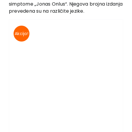
EU PROJECTS
simptome „Jonas Onlus“. Njegova brojna izdanja
prevedena su na različite jezike.
Contact
Akcija!