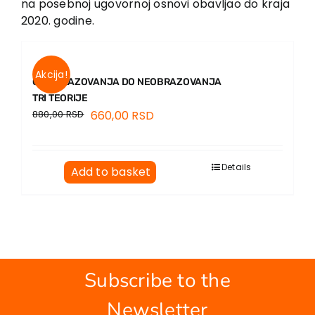
na posebnoj ugovornoj osnovi obavljao do kraja
EU PROJECTS
2020. godine.
Contact
Akcija!
OD OBRAZOVANJA DO NEOBRAZOVANJA
TRI TEORIJE
880,00
RSD
660,00
RSD
Details
Add to basket
Subscribe to the
Newsletter