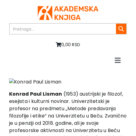
Skip
to
content
0,00 RSD
Toggle
Naviga
Home
About us
Books
Konrad Paul Lisman
(1953) austrijski je filozof,
In preparation
esejista i kulturni novinar. Univerzitetski je
profesor na predmetu „Metode predavanja
Sale
filozofije i etike“ na Univerzitetu u Beču. Zvanično
Authors
je u penziji od 2018. godine, ali je svoje
News
profesorske aktivnosti na Univerzitetu u Beču