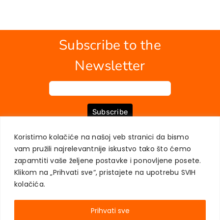
Contact
Subscribe to the
Newsletter
Subscribe
Koristimo kolačiće na našoj veb stranici da bismo
vam pružili najrelevantnije iskustvo tako što ćemo
ABOUT US
BOOKS
MY ACCOUNT
CONTACT
TERMS OF PURCHASE
zapamtiti vaše željene postavke i ponovljene posete.
USER PRIVACY PROTECTION
Klikom na „Prihvati sve“, pristajete na upotrebu SVIH
kolačića.
Prihvati sve