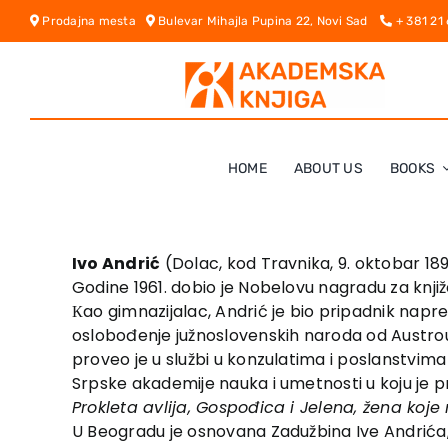
Skip
Prodajna mesta
Bulevar Mihajla Pupina 22, Novi Sad
+ 381 21
to
content
HOME
ABOUT US
BOOKS
Ivo Andrić
(Dolac, kod Travnika, 9. oktobar 1892
Godine 1961. dobio je Nobelovu nagradu za knjiž
Кao gimnazijalac, Andrić je bio pripadnik nap
oslobođenje južnoslovenskih naroda od Austrou
proveo je u službi u konzulatima i poslanstvima К
Srpske akademije nauka i umetnosti u koju je p
Prokleta avlija, Gospođica i Jelena, žena koj
U Beogradu je osnovana Zadužbina Ive Andrića, 