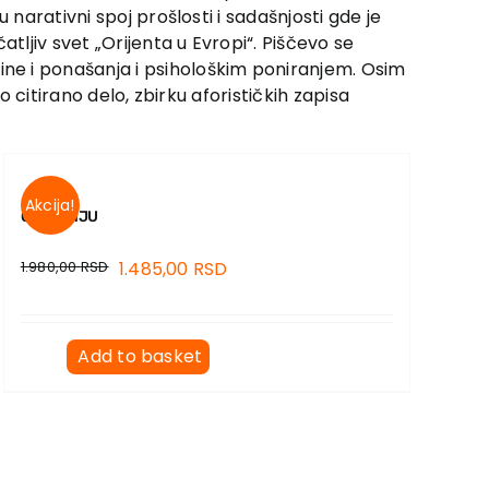
 narativni spoj prošlosti i sadašnjosti gde je
ljiv svet „Orijenta u Evropi“. Piščevo se
ne i ponašanja i psihološkim poniranjem. Osim
 citirano delo, zbirku aforističkih zapisa
Akcija!
O PISANJU
1.980,00
RSD
1.485,00
RSD
Add to basket