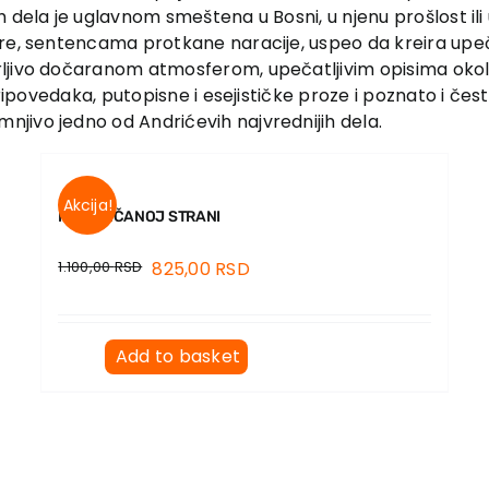
h dela je uglavnom smeštena u Bosni, u njenu prošlost ili u
re, sentencama protkane naracije, uspeo da kreira upečat
ljivo dočaranom atmosferom, upečatljivim opisima okoli
ripovedaka, putopisne i esejističke proze i poznato i često
jivo jedno od Andrićevih najvrednijih dela.
Akcija!
NA SUNČANOJ STRANI
1.100,00
RSD
825,00
RSD
Add to basket