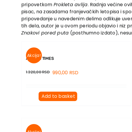
pripovetkom
Prokleta avlija
. Radnja većine ovi
pisac, na zasadama franjevačkih letopisa i spo
pripovedanje u navedenim delima odlikuje uver
tih dela, autor je u ovom periodu objavio i niz p
Znakovi pored puta
(posthumno izdato), nesumn
Akcija!
ANIKA’S TIMES
1.320,00
RSD
990,00
RSD
Add to basket