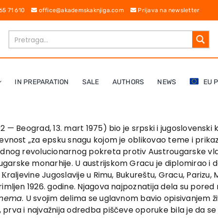
 65 71 610
office@akademskaknjiga.com
Prijava na newsletter
IN PREPARATION
SALE
AUTHORS
NEWS
EU 
 — Beograd, 13. mart 1975) bio je srpski i jugoslovenski k
evnost „za epsku snagu kojom je oblikovao teme i prikaza
rednog revolucionarnog pokreta protiv Austrougarske vla
garske monarhije. U austrijskom Gracu je diplomirao i 
raljevine Jugoslavije u Rimu, Bukureštu, Gracu, Parizu, Mad
rimljen 1926. godine. Njagova najpoznatija dela su por
e nema
. U svojim delima se uglavnom bavio opisivanjem ž
prva i najvažnija odredba piščeve oporuke bila je da se