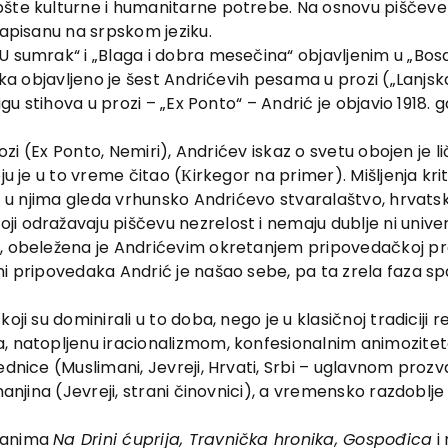
pšte kulturne i humanitarne potrebe. Na osnovu piščeve
napisanu na srpskom jeziku.
sumrak“ i „Blaga i dobra mesečina“ objavljenim u „Bosansko
ika objavljeno je šest Andrićevih pesama u prozi („Lanjsk
jigu stihova u prozi – „Ex Ponto“ – Andrić je objavio 1918.
prozi (Ex Ponto, Nemiri), Andrićev iskaz o svetu obojen je
oju je u to vreme čitao (Кirkegor na primer). Mišljenja k
ić u njima gleda vrhunsko Andrićevo stvaralaštvo, hrvats
 odražavaju piščevu nezrelost i nemaju dublje ni univerz
, obeležena je Andrićevim okretanjem pripovedačkoj proz
ni pripovedaka Andrić je našao sebe, pa ta zrela faza sp
oji su dominirali u to doba, nego je u klasičnoj tradiciji 
a, natopljenu iracionalizmom, konfesionalnim animozitet
ednice (Muslimani, Jevreji, Hrvati, Srbi – uglavnom proz
manjina (Jevreji, strani činovnici), a vremensko razdoblje
omanima
Na Drini ćuprija, Travnička hronika, Gospođica
i