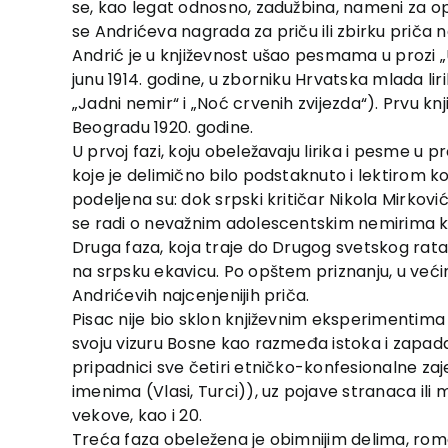
se, kao legat odnosno, zadužbina, nameni za o
se Andrićeva nagrada za priču ili zbirku priča 
Andrić je u književnost ušao pesmama u prozi „U 
junu 1914. godine, u zborniku Hrvatska mlada lir
„Jadni nemir“ i „Noć crvenih zvijezda“). Prvu kn
Beogradu 1920. godine.
U prvoj fazi, koju obeležavaju lirika i pesme u 
koje je delimično bilo podstaknuto i lektirom k
podeljena su: dok srpski kritičar Nikola Mirkov
se radi o nevažnim adolescentskim nemirima koji
Druga faza, koja traje do Drugog svetskog rata
na srpsku ekavicu. Po opštem priznanju, u veći
Andrićevih najcenjenijih priča.
Pisac nije bio sklon književnim eksperimentima k
svoju vizuru Bosne kao razmeđa istoka i zapad
pripadnici sve četiri etničko-konfesionalne zaj
imenima (Vlasi, Turci)), uz pojave stranaca ili 
vekove, kao i 20.
Treća faza obeležena je obimnijim delima, r