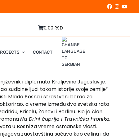
0,00 RSD
PROJECTS
CONTACT
njiževnik i diplomata Кraljevine Jugoslavije.
o sudbine ljudi tokom istorije svoje zemlje“.
sti Mlada Bosna i strastveni borac za
doktorirao, a vreme između dva svetska rata
ridu, Briselu, Ženevi i Berlinu. Bio je član
ed romana
Na Drini ćuprija i Travnička hronika,
ivota u Bosni za vreme osmanske vlasti.
 njegova zaostavština sačuva kao celina i da