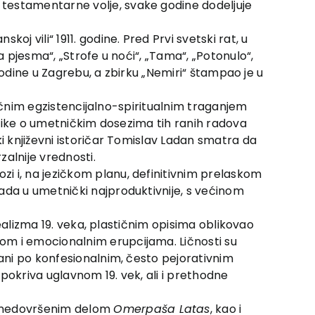
 testamentarne volje, svake godine dodeljuje
j vili“ 1911. godine. Pred Prvi svetski rat, u
a pjesma“, „Strofe u noći“, „Tama“, „Potonulo“,
 godine u Zagrebu, a zbirku „Nemiri“ štampao je u
 ličnim egzistencijalno-spiritualnim traganjem
ritike o umetničkim dosezima tih ranih radova
ki književni istoričar Tomislav Ladan smatra da
alnije vrednosti.
i i, na jezičkom planu, definitivnim prelaskom
ada u umetnički najproduktivnije, s većinom
realizma 19. veka, plastičnim opisima oblikovao
om i emocionalnim erupcijama. Ličnosti su
vani po konfesionalnim, često pejorativnim
 pokriva uglavnom 19. vek, ali i prethodne
 nedovršenim delom
Omerpaša Latas
, kao i