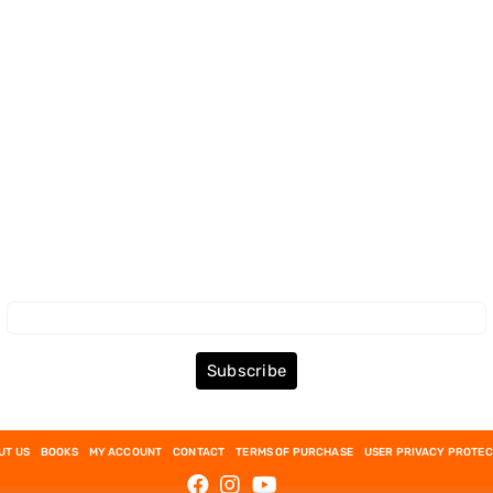
Subscribe to the Newsletter
Subscribe
UT US
BOOKS
MY ACCOUNT
CONTACT
TERMS OF PURCHASE
USER PRIVACY PROTEC