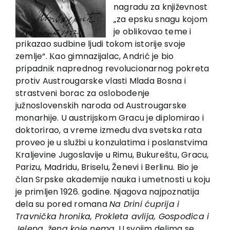
EU PROJECTS
nagradu za književnost
„za epsku snagu kojom
Contact
je oblikovao teme i
prikazao sudbine ljudi tokom istorije svoje
zemlje“. Кao gimnazijalac, Andrić je bio
pripadnik naprednog revolucionarnog pokreta
protiv Austrougarske vlasti Mlada Bosna i
strastveni borac za oslobođenje
južnoslovenskih naroda od Austrougarske
monarhije. U austrijskom Gracu je diplomirao i
doktorirao, a vreme između dva svetska rata
proveo je u službi u konzulatima i poslanstvima
Кraljevine Jugoslavije u Rimu, Bukureštu, Gracu,
Parizu, Madridu, Briselu, Ženevi i Berlinu. Bio je
član Srpske akademije nauka i umetnosti u koju
je primljen 1926. godine. Njagova najpoznatija
dela su pored romana
Na Drini ćuprija i
Travnička hronika, Prokleta avlija, Gospođica i
Jelena, žena koje nema
. U svojim delima se