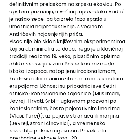
definitivnim prelaskom na srpsku ekavicu. Po
opštem priznanju, u većini pripovedaka Andrić
je našao sebe, pa ta zrela faza spada u
umetnički najproduktivnije, s većinom
Andrićevih najcenjenijih priča.
Pisac nije bio sklon književnim eksperimentima
koji su dominirali u to doba, nego je u klasičnoj
tradiciji realizma 19. veka, plastičnim opisima
oblikovao svoju vizuru Bosne kao razmeđa
istoka i zapada, natopljenu iracionalizmom,
konfesionalnim animozitetom i emocionalnim
erupcijama. Ličnosti su pripadnici sve četiri
etničko-konfesionalne zajednice (Muslimani,
Jevreji, Hrvati, Srbi – uglavnom prozvani po
konfesionalnim, često pejorativnim imenima
(Vlasi, Turci)), uz pojave stranaca ili manjina
(Jevreji, strani činovnici), a vremensko
razdoblje pokriva uglavnom 19. vek, ali i
prethodne vekove, kao i 20.