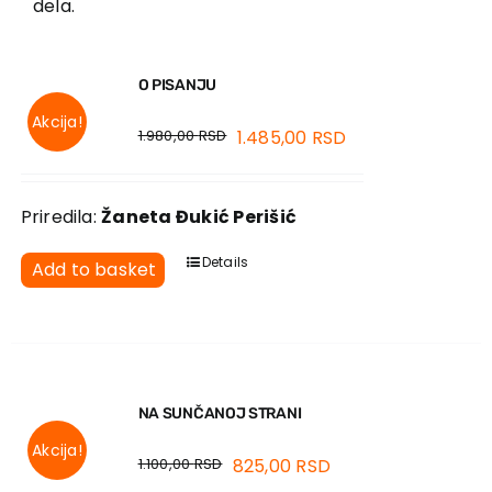
dela.
O PISANJU
Akcija!
1.980,00
RSD
1.485,00
RSD
Priredila:
Žaneta Đukić Perišić
Details
Add to basket
NA SUNČANOJ STRANI
Akcija!
1.100,00
RSD
825,00
RSD