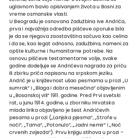
uglavnom bavio opisivanjem života u Bosni za
vreme osmanske vlasti.
U Beogradu je osnovana Zadužbina Ive Andrića,
prva i najvažnija odredba piščeve oporuke bila
je da se njegova zaostavština sačuva kao celina
i da se, kao legat odnosno, zadužbina, nameni za
opšte kulturne i humanitarne potrebe. Na
osnovu piščeve testamentarne volje, svake
godine dodeljuje se Andrićeva nagrada za priču
ili zbirku priča napisanu na srpskom jeziku.
Andrić je u književnost ušao pesmama u prozi „U
sumrak“ i „Blaga i dobra mesečina“ objavljenim
u „Bosanskoj vili“ 1911. godine. Pred Prvi svetski
rat, u junu 1914. godine, u zborniku Hrvatska
mlada lirika objavljeno je šest Andrićevih
pesama u prozi („Lanjska pjesma“, „Strofe u
noći“, „Tama“, „Potonulo“, „Jadni nemir“ i „Noć
crvenih zvijezda“). Prvu knjigu stihova u prozi –