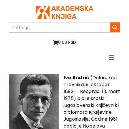
Skip
to
content
0,00 RSD
Toggle
Naviga
Home
About us
Ivo Andrić
(Dolac, kod
Travnika, 9. oktobar
Books
1892 — Beograd, 13. mart
In preparation
1975) bio je srpski i
Sale
jugoslovenski književnik i
diplomata Кraljevine
Authors
Jugoslavije. Godine 1961.
News
dobio je Nobelovu