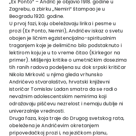
„Ex Ponto“ – Andrić je objavio 1918. godine u
Zagrebu, a zbirku „Nemiri“ štampao je u
Beogradu 1920. godine.
U prvoj fazi, koju obeležavaju lirika i pesme u
prozi (Ex Ponto, Nemiri), Andrićev iskaz o svetu
obojen je ličnim egzistencijalno-spiritualnim
traganjem koje je delimično bilo podstaknuto i
lektirom koju je u to vreme čitao (Кirkegor na
primer). Mišljenja kritike o umetničkim dosezima
tih ranih radova podeljena su: dok srpski kritičar
Nikola Mirković u njima gleda vrhunsko
Andrićevo stvaralaštvo, hrvatski književni
istoričar Tomislav Ladan smatra da se radi o
nevažnim adolescentskim nemirima koji
odražavaju piščevu nezrelost i nemaju dublje ni
univerzalnije vrednosti.
Druga faza, koja traje do Drugog svetskog rata,
obeležena je Andrićevim okretanjem
pripovedačkoj prozi i, na jezičkom planu,