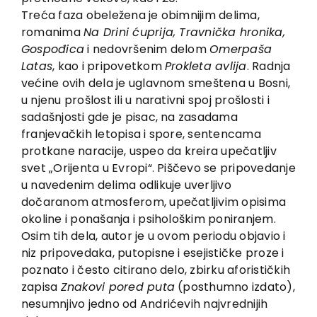
Treća faza obeležena je obimnijim delima,
romanima
Na Drini ćuprija, Travnička hronika,
Gospođica
i nedovršenim delom
Omerpaša
Latas
, kao i pripovetkom
Prokleta avlija
. Radnja
većine ovih dela je uglavnom smeštena u Bosni,
u njenu prošlost ili u narativni spoj prošlosti i
sadašnjosti gde je pisac, na zasadama
franjevačkih letopisa i spore, sentencama
protkane naracije, uspeo da kreira upečatljiv
svet „Orijenta u Evropi“. Piščevo se pripovedanje
u navedenim delima odlikuje uverljivo
dočaranom atmosferom, upečatljivim opisima
okoline i ponašanja i psihološkim poniranjem.
Osim tih dela, autor je u ovom periodu objavio i
niz pripovedaka, putopisne i esejističke proze i
poznato i često citirano delo, zbirku aforističkih
zapisa
Znakovi pored puta
(posthumno izdato),
nesumnjivo jedno od Andrićevih najvrednijih