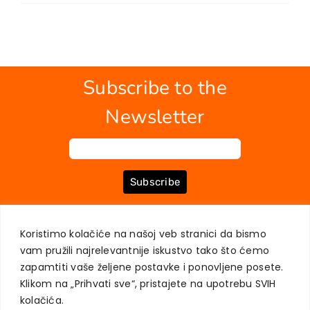
Subscribe to the
Newsletter
Subscribe
Koristimo kolačiće na našoj veb stranici da bismo
ABOUT US
BOOKS
MY ACCOUNT
CONTACT
TERMS OF PURCHASE
vam pružili najrelevantnije iskustvo tako što ćemo
USER PRIVACY PROTECTION
zapamtiti vaše željene postavke i ponovljene posete.
Klikom na „Prihvati sve“, pristajete na upotrebu SVIH
kolačića.