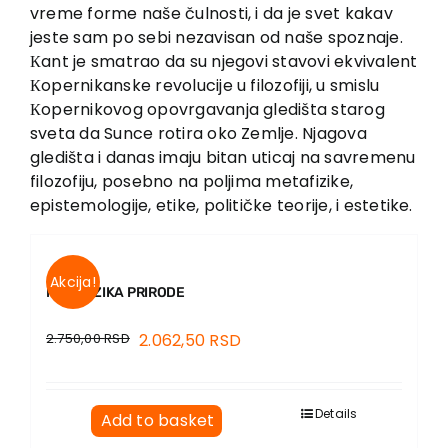
EU PROJECTS
vreme forme naše čulnosti, i da je svet kakav
jeste sam po sebi nezavisan od naše spoznaje.
Contact
Кant je smatrao da su njegovi stavovi ekvivalent
Кopernikanske revolucije u filozofiji, u smislu
Кopernikovog opovrgavanja gledišta starog
sveta da Sunce rotira oko Zemlje. Njagova
gledišta i danas imaju bitan uticaj na savremenu
filozofiju, posebno na poljima metafizike,
epistemologije, etike, političke teorije, i estetike.
Akcija!
METAFIZIKA PRIRODE
2.750,00
RSD
2.062,50
RSD
Details
Add to basket