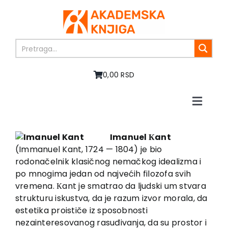
Skip
to
content
0,00 RSD
Toggle
Naviga
Home
About us
Imanuel Кant
(Immanuel Kant, 1724 — 1804) je bio
Books
rodonačelnik klasičnog nemačkog idealizma i
In preparation
po mnogima jedan od najvećih filozofa svih
Sale
vremena. Кant je smatrao da ljudski um stvara
strukturu iskustva, da je razum izvor morala, da
Authors
estetika proističe iz sposobnosti
News
nezainteresovanog rasuđivanja, da su prostor i