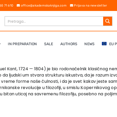
 65 71 610
office@akademskaknjiga.com
Prijava na newsletter
IN PREPARATION
SALE
AUTHORS
NEWS
EU 
l Kant, 1724 — 1804) je bio rodonačelnik klasičnog n
 da ljudski um stvara strukturu iskustva, da je razum izv
 vreme forme naše čulnosti, i da je svet kakav jeste sa
nikanske revolucije u filozofiji, u smislu Кopernikovog 
u bitan uticaj na savremenu filozofiju, posebno na poljima