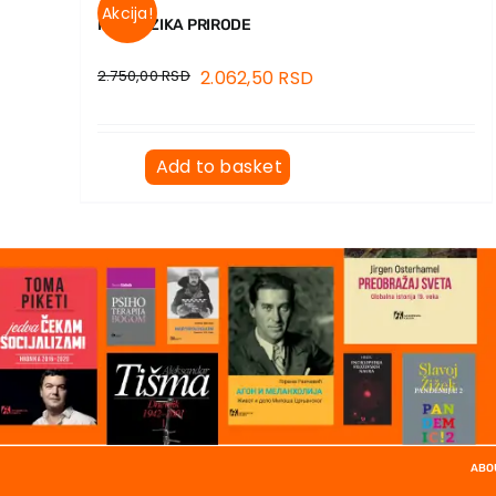
Akcija!
METAFIZIKA PRIRODE
2.750,00
RSD
2.062,50
RSD
Add to basket
ABO