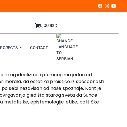
0,00 RSD
PROJECTS
CONTACT
emačkog idealizma i po mnogima jedan od
or morala, da estetika proističe iz sposobnosti
m po sebi nezavisan od naše spoznaje. Кant je
opovrgavanja gledišta starog sveta da Sunce
 metafizike, epistemologije, etike, političke