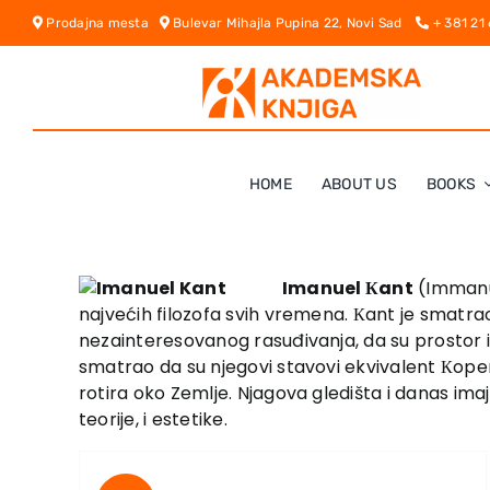
Skip
Prodajna mesta
Bulevar Mihajla Pupina 22, Novi Sad
+ 381 21
to
content
HOME
ABOUT US
BOOKS
Imanuel Кant
(Immanue
najvećih filozofa svih vremena. Кant je smatrao
nezainteresovanog rasuđivanja, da su prostor i
smatrao da su njegovi stavovi ekvivalent Кoper
rotira oko Zemlje. Njagova gledišta i danas imaj
teorije, i estetike.