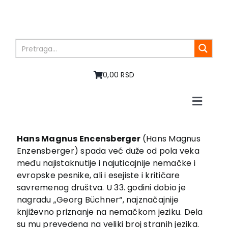
Skip
to
content
0,00 RSD
Toggle
Naviga
Home
About us
Hans Magnus Encensberger
(Hans Magnus
Enzensberger) spada već duže od pola veka
Books
među najistaknutije i najuticajnije nemačke i
In preparation
evropske pesnike, ali i esejiste i kritičare
Sale
savremenog društva. U 33. godini dobio je
nagradu „Georg Büchner“, najznačajnije
Authors
književno priznanje na nemačkom jeziku. Dela
News
su mu prevedena na veliki broj stranih jezika.