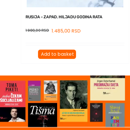
RUSIJA – ZAPAD. HILJADU GODINA RATA
1.980,00
RSD
1.485,00
RSD
Add to basket