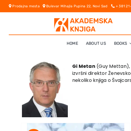
Skip
Prodajna mesta
Bulevar Mihajla Pupina 22, Novi Sad
+ 381 21
to
content
HOME
ABOUT US
BOOKS
Gi Metan
(Guy Mettan), š
izvršni direktor Ženevsk
nekoliko knjiga o Švajcars