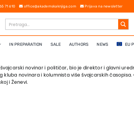
 65 71 610
office@akademskaknjiga.com
Prijava na newsletter
IN PREPARATION
SALE
AUTHORS
NEWS
EU 
vajcarski novinar i političar, bio je direktor i glavni ure
og kluba novinara i kolumnista više švajcarskih časopisa
koj i Ženevi.