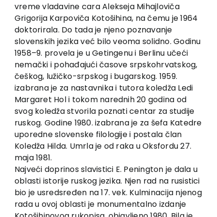
EU PROJECTS
vreme vladavine cara Alekseja Mihajloviča
Grigorija Karpoviča Kotošihina, na čemu je 1964
Contact
doktorirala. Do tada je njeno poznavanje
slovenskih jezika već bilo veoma solidno. Godinu
1958–9. provela je u Getingenu i Berlinu učeći
nemački i pohađajući časove srpskohrvatskog,
češkog, lužičko-srpskog i bugarskog. 1959.
izabrana je za nastavnika i tutora koledža Ledi
Margaret Hol i tokom narednih 20 godina od
svog koledža stvorila poznati centar za studije
ruskog. Godine 1980. izabrana je za šefa Katedre
uporedne slovenske filologije i postala član
Koledža Hilda. Umrla je od raka u Oksfordu 27.
maja 1981.
Najveći doprinos slavistici E. Penington je dala u
oblasti istorije ruskog jezika. Njen rad na rusistici
bio je usredsređen na 17. vek. Kulminacija njenog
rada u ovoj oblasti je monumentalno izdanje
Kotošihinovog rukopisa, objavljeno 1980. Bila je