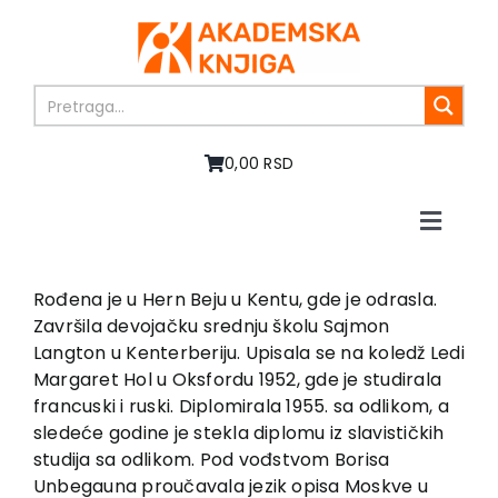
Skip
to
content
0,00 RSD
Toggle
Naviga
Home
About us
Rođena je u Hern Beju u Kentu, gde je odrasla.
Završila devojačku srednju školu Sajmon
Books
Langton u Kenterberiju. Upisala se na koledž Ledi
In preparation
Margaret Hol u Oksfordu 1952, gde je studirala
Sale
francuski i ruski. Diplomirala 1955. sa odlikom, a
sledeće godine je stekla diplomu iz slavističkih
Authors
studija sa odlikom. Pod vođstvom Borisa
News
Unbegauna proučavala jezik opisa Moskve u