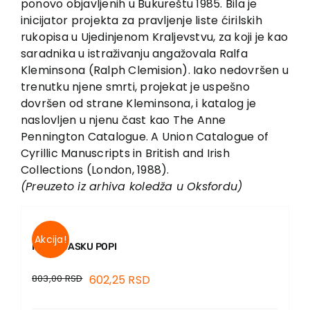
ponovo objavljenih u Bukureštu 1985. Bila je
inicijator projekta za pravljenje liste ćirilskih
rukopisa u Ujedinjenom Kraljevstvu, za koji je kao
saradnika u istraživanju angažovala Ralfa
Kleminsona (Ralph Clemision). Iako nedovršen u
trenutku njene smrti, projekat je uspešno
dovršen od strane Kleminsona, i katalog je
naslovljen u njenu čast kao The Anne
Pennington Catalogue. A Union Catalogue of
Cyrillic Manuscripts in British and Irish
Collections (London, 1988).
(Preuzeto iz arhiva koledža u Oksfordu)
Akcija!
PISMA VASKU POPI
803,00
RSD
602,25
RSD