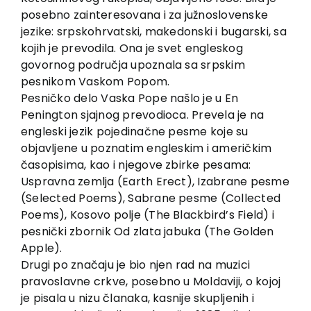
posebno zainteresovana i za južnoslovenske
jezike: srpskohrvatski, makedonski i bugarski, sa
kojih je prevodila. Ona je svet engleskog
govornog područja upoznala sa srpskim
pesnikom Vaskom Popom.
Pesničko delo Vaska Pope našlo je u En
Penington sjajnog prevodioca. Prevela je na
engleski jezik pojedinačne pesme koje su
objavljene u poznatim engleskim i američkim
časopisima, kao i njegove zbirke pesama:
Uspravna zemlja (Earth Erect), Izabrane pesme
(Selected Poems), Sabrane pesme (Collected
Poems), Kosovo polje (The Blackbird’s Field) i
pesnički zbornik Od zlata jabuka (The Golden
Apple).
Drugi po značaju je bio njen rad na muzici
pravoslavne crkve, posebno u Moldaviji, o kojoj
je pisala u nizu članaka, kasnije skupljenih i