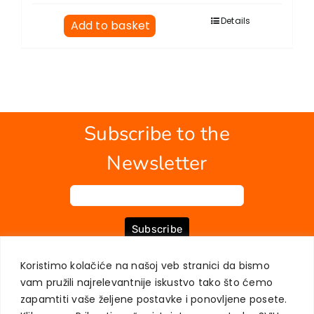
Details
Add to basket
Subscribe to the
Newsletter
Subscribe
Koristimo kolačiće na našoj veb stranici da bismo
vam pružili najrelevantnije iskustvo tako što ćemo
ABOUT US
BOOKS
MY ACCOUNT
CONTACT
TERMS OF PURCHASE
zapamtiti vaše željene postavke i ponovljene posete.
USER PRIVACY PROTECTION