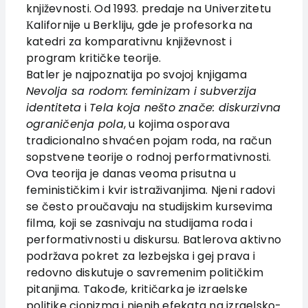
književnosti. Od 1993. predaje na Univerzitetu
Authors
Кalifornije u Berkliju, gde je profesorka na
News
katedri za komparativnu književnost i
EU PROJECTS
program kritičke teorije.
Batler je najpoznatija po svojoj knjigama
Contact
Nevolja sa rodom: feminizam i subverzija
identiteta
i
Tela koja nešto znače: diskurzivna
ograničenja pola
, u kojima osporava
tradicionalno shvaćen pojam roda, na račun
sopstvene teorije o rodnoj performativnosti.
Ova teorija je danas veoma prisutna u
feminističkim i kvir istraživanjima. Njeni radovi
se često proučavaju na studijskim kursevima
filma, koji se zasnivaju na studijama roda i
performativnosti u diskursu. Batlerova aktivno
podržava pokret za lezbejska i gej prava i
redovno diskutuje o savremenim političkim
pitanjima. Takođe, kritičarka je izraelske
politike cionizma i njenih efekata na izraelsko-