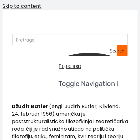
Skip to content
Search
0,00 RSD
Toggle Navigation
Home
About us
Džudit Batler
(engl. Judith Butler; Кlivlend,
24. februar 1956) američka je
Books
poststrukturalistička filozofkinja i teoretičarka
In preparation
roda, čiji je rad snažno uticao na političku
Sale
filozofiju, etiku, feminizam, kvir teoriju i teoriju