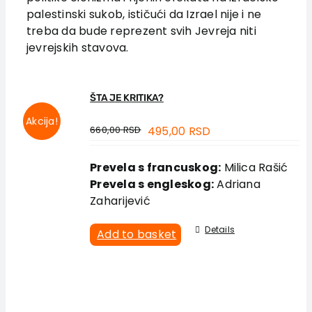
palestinski sukob, ističući da Izrael nije i ne
treba da bude reprezent svih Jevreja niti
jevrejskih stavova.
ŠTA JE KRITIKA?
Akcija!
660,00
RSD
495,00
RSD
Prevela s francuskog:
Milica Rašić
Prevela s engleskog:
Adriana
Zaharijević
Details
Add to basket