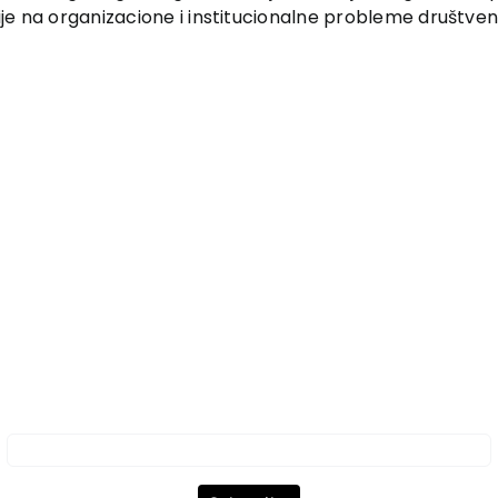
fije na organizacione i institucionalne probleme društven
Subscribe to the Newsletter