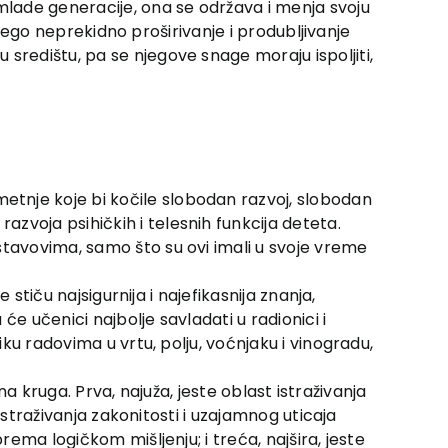
 mlade generacije, ona se održava i menja svoju
o nego neprekidno proširivanje i produbljivanje
središtu, pa se njegove snage moraju ispoljiti,
etnje koje bi kočile slobodan razvoj, slobodan
zvoja psihičkih i telesnih funkcija deteta.
stavovima, samo što su ovi imali u svoje vreme
 stiču najsigurnija i najefikasnija znanja,
e učenici najbolje savladati u radionici i
iku radovima u vrtu, polju, voćnjaku i vinogradu,
čna kruga. Prva, najuža, jeste oblast istraživanja
 istraživanja zakonitosti i uzajamnog uticaja
rema logičkom mišljenju; i treća, najšira, jeste