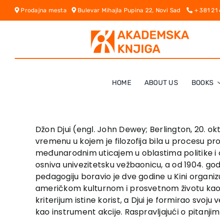
Skip
Prodajna mesta
Bulevar Mihajla Pupina 22, Novi Sad
+ 381 21
to
content
HOME
ABOUT US
BOOKS
Džon Djui (engl. John Dewey; Berlington, 20. oktob
vremenu u kojem je filozofija bila u procesu pr
međunarodnim uticajem u oblastima politike i ob
osniva univezitetsku vežbaonicu, a od 1904. godin
pedagogiju boravio je dve godine u Kini organizu
američkom kulturnom i prosvetnom životu kao fi
kriterijum istine korist, a Djui je formirao svo
kao instrument akcije. Raspravljajući o pitanji