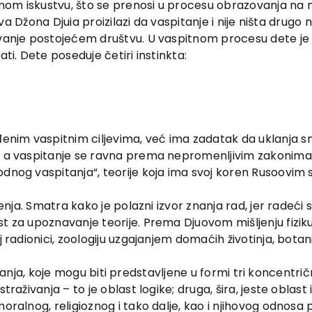
ilanom iskustvu, što se prenosi u procesu obrazovanja na
avova Džona Djuia proizilazi da vaspitanje i nije ništa drug
vanje postojećem društvu. U vaspitnom procesu dete je u 
ti. Dete poseduje četiri instinkta:
nim vaspitnim ciljevima, već ima zadatak da uklanja sm
, a vaspitanje se ravna prema nepromenljivim zakonima ra
odnog vaspitanja“, teorije koja ima svoj koren Rusoovim 
enja. Smatra kako je polazni izvor znanja rad, jer radeći se
 za upoznavanje teorije. Prema Djuovom mišljenju fiziku ć
j radionici, zoologiju uzgajanjem domaćih životinja, botan
raživanja, koje mogu biti predstavljene u formi tri koncentri
traživanja – to je oblast logike; druga, šira, jeste oblast
oralnog, religioznog i tako dalje, kao i njihovog odnosa p