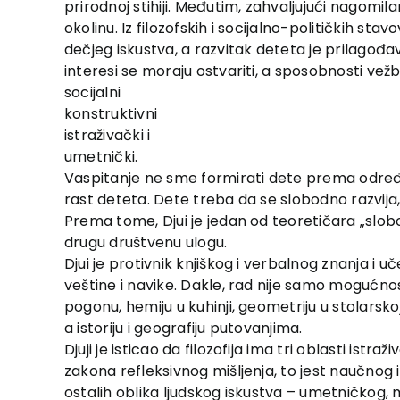
prirodnoj stihiji. Međutim, zahvaljujući nagom
okolinu. Iz filozofskih i socijalno-političkih st
dečjeg iskustva, a razvitak deteta je prilagođa
interesi se moraju ostvariti, a sposobnosti vežba
socijalni
konstruktivni
istraživački i
umetnički.
Vaspitanje ne sme formirati dete prema određe
rast deteta. Dete treba da se slobodno razvija
Prema tome, Djui je jedan od teoretičara „slob
drugu društvenu ulogu.
Djui je protivnik knjiškog i verbalnog znanja i uč
veštine i navike. Dakle, rad nije samo mogućnost
pogonu, hemiju u kuhinji, geometriju u stolarsko
a istoriju i geografiju putovanjima.
Djuji je isticao da filozofija ima tri oblasti ist
zakona refleksivnog mišljenja, to jest naučnog is
ostalih oblika ljudskog iskustva – umetničkog, m