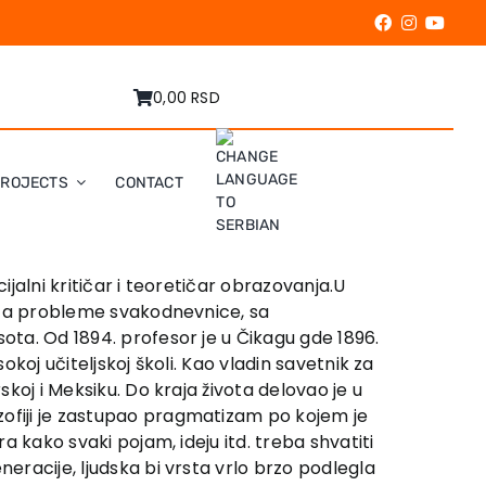
0,00 RSD
PROJECTS
CONTACT
cijalni kritičar i teoretičar obrazovanja.U
an za probleme svakodnevnice, sa
sota. Od 1894. profesor je u Čikagu gde 1896.
okoj učiteljskoj školi. Kao vladin savetnik za
skoj i Meksiku. Do kraja života delovao je u
zofiji je zastupao pragmatizam po kojem je
a kako svaki pojam, ideju itd. treba shvatiti
neracije, ljudska bi vrsta vrlo brzo podlegla