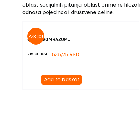
oblast socijalnih pitanja, oblast primene filozo
odnosa pojedinca i društvene celine.
Akcija!
O ZDRAVOM RAZUMU
715,00
RSD
536,25
RSD
Add to basket