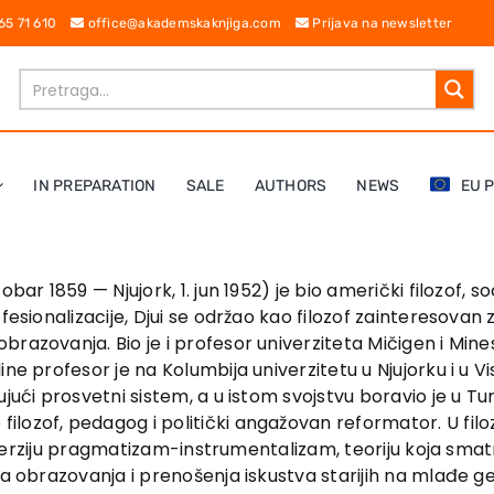
 65 71 610
office@akademskaknjiga.com
Prijava na newsletter
IN PREPARATION
SALE
AUTHORS
NEWS
EU 
ar 1859 — Njujork, 1. jun 1952) je bio američki filozof, so
ofesionalizacije, Djui se održao kao filozof zainteresov
razovanja. Bio je i profesor univerziteta Mičigen i Mine
e profesor je na Kolumbija univerzitetu u Njujorku i u Vis
jući prosvetni sistem, a u istom svojstvu boravio je u Tur
lozof, pedagog i politički angažovan reformator. U filo
ju verziju pragmatizam-instrumentalizam, teoriju koja smatr
ma obrazovanja i prenošenja iskustva starijih na mlađe ge