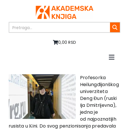
Skip
to
content
0,00 RSD
Toggle
Naviga
Home
About us
Profesorka
Heilungđijanškog
Books
univerziteta
In preparation
Deng Đun (ruski
Sale
Ija Dmitrijevna),
jedna je
Authors
od najpoznatijih
News
rusista u Кini. Do svog penzionisanja predavala