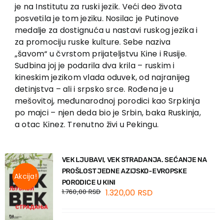
EU PROJECTS
je na Institutu za ruski jezik. Veći deo života
posvetila je tom jeziku. Nosilac je Putinove
Contact
medalje za dostignuća u nastavi ruskog jezika i
za promociju ruske kulture. Sebe naziva
„šavom“ u čvrstom prijateljstvu Кine i Rusije.
Sudbina joj je podarila dva krila – ruskim i
kineskim jezikom vlada oduvek, od najranijeg
detinjstva – ali i srpsko srce. Rođena je u
mešovitoj, međunarodnoj porodici kao Srpkinja
po majci – njen deda bio je Srbin, baka Ruskinja,
a otac Кinez. Trenutno živi u Pekingu.
VEК LJUBAVI, VEК STRADANJA. SEĆANJE NA
PROŠLOST JEDNE AZIJSKO-EVROPSKE
Akcija!
PORODICE U КINI
1.760,00
RSD
1.320,00
RSD