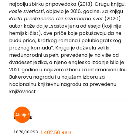
EU PROJECTS
najbolju zbirku pripovedaka (2013). Drugu knjigu,
Posle svetlosti
, objavio je 2016. godine. Za knjigu
Contact
Kada prestanemo da razumemo svet
(2020)
autor kaže da je „sastavljena od eseja (koji nije
hemijski čist), dve priče koje pokušavaju da ne
budu priče, kratkog romana i polubiografskog
proznog komada”. Knjiga je doživela veliki
međunarodni uspeh, prevedena je na više od
dvadeset jezika, a njeno englesko izdanje bilo je
2021. godine u najužem izboru za internacionalnu
Bukerovu nagradu i u najužem izboru za
Nacionalnu književnu nagradu za prevedenu
književnost
Akcija!
MANIJAK
1.870,00
RSD
1.402,50
RSD