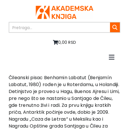
Skip
to
content
0,00 RSD
Toggle
Naviga
Home
About us
Čileanski pisac Benhamin Labatut (Benjamín
Labatut, 1980) rođen je u Roterdamu, u Holandiji.
Books
Detinjstvo je proveo u Hagu, Buenos Ajresu i Limi,
In preparation
pre nego što se nastanio u Santjago de Čileu,
Sale
gde trenutno živi i radi. Za prvu knjigu kratkih
priča, Antarktik počinje ovde, dobio je 2009.
Authors
Nagradu „Caza de Letras” u Meksiku kao i
News
Nagradu Opštine grada Santjaga u Čileu za