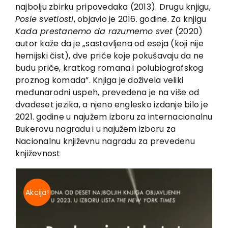
EU PROJECTS
najbolju zbirku pripovedaka (2013). Drugu knjigu,
Posle svetlosti
, objavio je 2016. godine. Za knjigu
Contact
Kada prestanemo da razumemo svet
(2020)
autor kaže da je „sastavljena od eseja (koji nije
hemijski čist), dve priče koje pokušavaju da ne
budu priče, kratkog romana i polubiografskog
proznog komada”. Knjiga je doživela veliki
međunarodni uspeh, prevedena je na više od
dvadeset jezika, a njeno englesko izdanje bilo je
2021. godine u najužem izboru za internacionalnu
Bukerovu nagradu i u najužem izboru za
Nacionalnu književnu nagradu za prevedenu
književnost
Akcija!