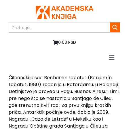
Skip
to
content
0,00 RSD
Toggle
Naviga
Home
About us
Čileanski pisac Benhamin Labatut (Benjamín
Labatut, 1980) rođen je u Roterdamu, u Holandiji.
Books
Detinjstvo je proveo u Hagu, Buenos Ajresu i Limi,
In preparation
pre nego što se nastanio u Santjago de Čileu,
Sale
gde trenutno živi i radi. Za prvu knjigu kratkih
priča, Antarktik počinje ovde, dobio je 2009.
Authors
Nagradu „Caza de Letras” u Meksiku kao i
News
Nagradu Opštine grada Santjaga u Čileu za