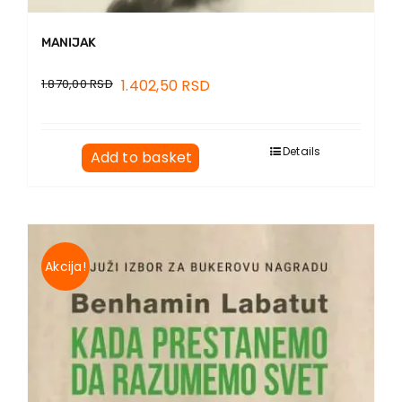
MANIJAK
1.870,00
RSD
1.402,50
RSD
Details
Add to basket
Akcija!