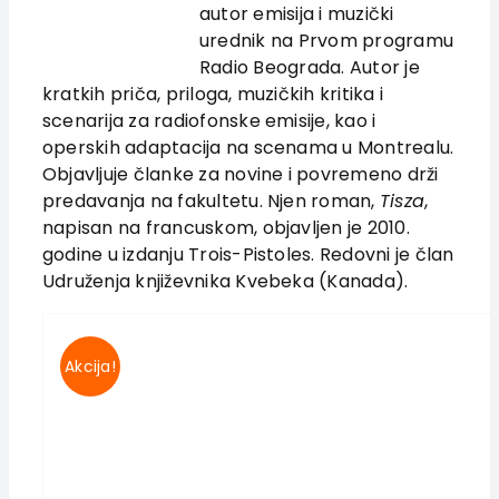
autor emisija i muzički
Authors
urednik na Prvom programu
News
Radio Beograda. Autor je
EU PROJECTS
kratkih priča, priloga, muzičkih kritika i
scenarija za radiofonske emisije, kao i
Contact
operskih adaptacija na scenama u Montrealu.
Objavljuje članke za novine i povremeno drži
predavanja na fakultetu. Njen roman,
Tisza
,
napisan na francuskom, objavljen je 2010.
godine u izdanju Trois-Pistoles. Redovni je član
Udruženja književnika Kvebeka (Kanada).
Akcija!