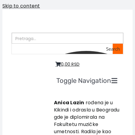
Skip to content
Search
0,00 RSD
Toggle Navigation
Home
About us
Anica Lazin
rođena je u
Kikindi i odrasla u Beogradu
Books
gde je diplomirala na
In preparation
Fakultetu muzičke
Sale
umetnosti. Radila je kao