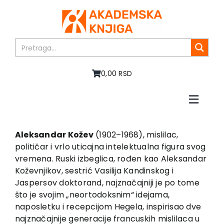
Skip
to
content
0,00 RSD
Toggle
Naviga
Home
About us
Aleksandar Kožev
(1902–1968), mislilac,
političar i vrlo uticajna intelektualna figura svog
Books
vremena. Ruski izbeglica, rođen kao Aleksandar
In preparation
Koževnjikov, sestrić Vasilija Kandinskog i
Sale
Jaspersov doktorand, najznačajniji je po tome
što je svojim „neortodoksnim“ idejama,
Authors
naposletku i recepcijom Hegela, inspirisao dve
News
najznačajnije generacije francuskih mislilaca u