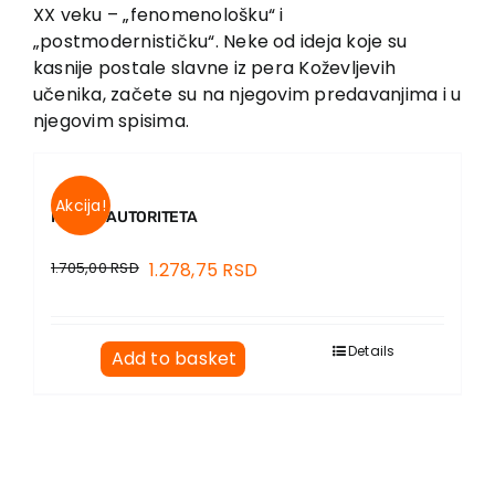
EU PROJECTS
XX veku – „fenomenološku“ i
„postmodernističku“. Neke od ideja koje su
Contact
kasnije postale slavne iz pera Koževljevih
učenika, začete su na njegovim predavanjima i u
njegovim spisima.
Akcija!
POJAM AUTORITETA
1.705,00
RSD
1.278,75
RSD
Details
Add to basket