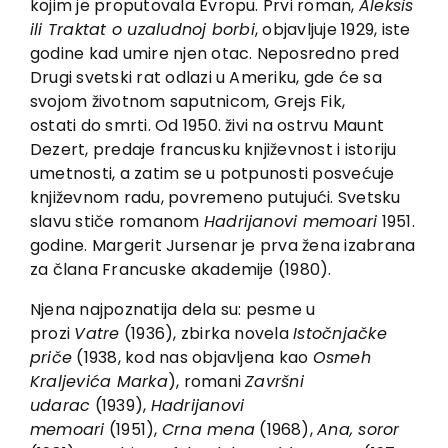
kojim je proputovala Evropu. Prvi roman,
Aleksis
EU PROJECTS
ili Traktat o uzaludnoj borbi
, objavljuje 1929, iste
Contact
godine kad umire njen otac. Neposredno pred
Drugi svetski rat odlazi u Ameriku, gde će sa
svojom životnom saputnicom, Grejs Fik,
ostati do smrti. Od 1950. živi na ostrvu Maunt
Dezert, predaje francusku književnost i istoriju
umetnosti, a zatim se u potpunosti posvećuje
književnom radu, povremeno putujući. Svetsku
slavu stiče romanom
Hadrijanovi memoari
1951.
godine. Margerit Jursenar je prva žena izabrana
za člana Francuske akademije (1980).
Njena najpoznatija dela su: pesme u
prozi
Vatre
(1936), zbirka novela
Istočnjačke
priče
(1938, kod nas objavljena kao
Osmeh
Kraljevića Marka
), romani
Završni
udarac
(1939),
Hadrijanovi
memoari
(1951),
Crna mena
(1968),
Ana, soror