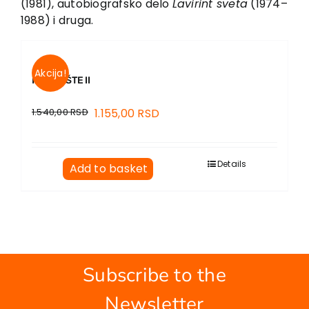
(1981), autobiografsko delo
Lavirint sveta
(1974–
1988) i druga.
Akcija!
POZORIŠTE II
1.540,00
RSD
1.155,00
RSD
Details
Add to basket
Subscribe to the
Newsletter