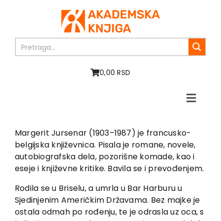
Skip
to
content
0,00 RSD
Toggle
Naviga
Home
About us
Margerit Jursenar (1903–1987) je francusko-
belgijska književnica. Pisala je romane, novele,
Books
autobiografska dela, pozorišne komade, kao i
In preparation
eseje i književne kritike. Bavila se i prevođenjem.
Sale
Rodila se u Briselu, a umrla u Bar Harburu u
Authors
Sjedinjenim Američkim Državama. Bez majke je
News
ostala odmah po rođenju, te je odrasla uz oca, s