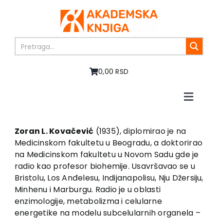
Skip
to
content
0,00 RSD
Toggle
Naviga
Početna
O nama
Zoran L. Kovačević
(1935), diplomirao je na
Medicinskom fakultetu u Beogradu, a doktorirao
Knjige
na Medicinskom fakultetu u Novom Sadu gde je
U pripremi
radio kao profesor biohemije. Usavršavao se u
Akcija
Bristolu, Los Anđelesu, Indijanapolisu, Nju Džersiju,
Minhenu i Marburgu. Radio je u oblasti
Autori
enzimologije, metabolizma i celularne
Vesti
energetike na modelu subcelularnih organela –