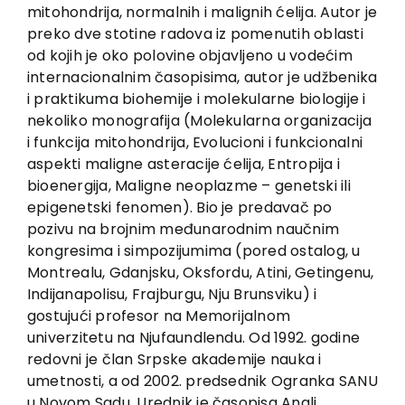
EU PROJEKTI
mitohondrija, normalnih i malignih ćelija. Autor je
preko dve stotine radova iz pomenutih oblasti
Kontakt
od kojih je oko polovine objavljeno u vodećim
internacionalnim časopisima, autor je udžbenika
i praktikuma biohemije i molekularne biologije i
nekoliko monografija (Molekularna organizacija
i funkcija mitohondrija, Evolucioni i funkcionalni
aspekti maligne asteracije ćelija, Entropija i
bioenergija, Maligne neoplazme – genetski ili
epigenetski fenomen). Bio je predavač po
pozivu na brojnim međunarodnim naučnim
kongresima i simpozijumima (pored ostalog, u
Montrealu, Gdanjsku, Oksfordu, Atini, Getingenu,
Indijanapolisu, Frajburgu, Nju Brunsviku) i
gostujući profesor na Memorijalnom
univerzitetu na Njufaundlendu. Od 1992. godine
redovni je član Srpske akademije nauka i
umetnosti, a od 2002. predsednik Ogranka SANU
u Novom Sadu. Urednik je časopisa Anali