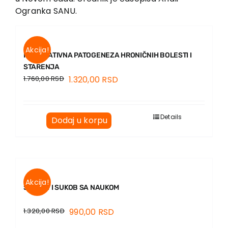
Ogranka SANU.
Akcija!
INTEGRATIVNA PATOGENEZA HRONIČNIH BOLESTI I
STARENJA
1.760,00
RSD
1.320,00
RSD
Details
Dodaj u korpu
Akcija!
SUSRET I SUKOB SA NAUKOM
1.320,00
RSD
990,00
RSD