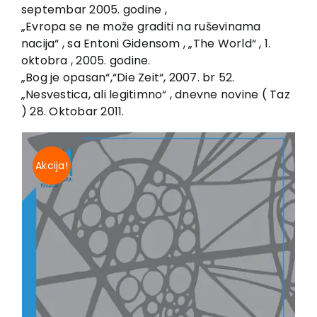
septembar 2005. godine ,
„Evropa se ne može graditi na ruševinama
nacija“ , sa Entoni Gidensom , „The World“ , 1.
oktobra , 2005. godine.
„Bog je opasan“,“Die Zeit“, 2007. br 52.
„Nesvestica, ali legitimno“ , dnevne novine ( Taz
) 28. Oktobar 2011.
Akcija!