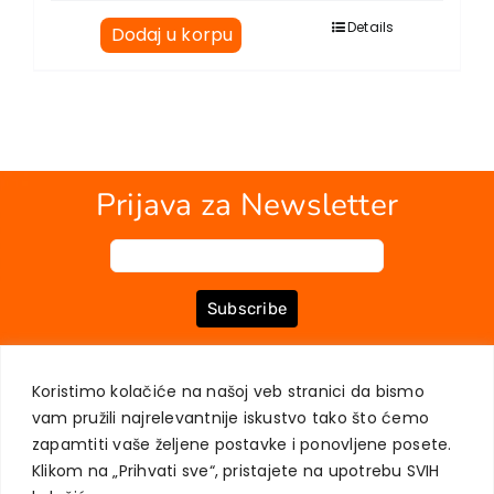
Details
Dodaj u korpu
Prijava za Newsletter
Subscribe
Koristimo kolačiće na našoj veb stranici da bismo
O NAMA
KNJIGE
MOJ NALOG
KONTAKT
USLOVI KUPOVINE
vam pružili najrelevantnije iskustvo tako što ćemo
ZAŠTITA PRIVATNOSTI KORISNIKA
zapamtiti vaše željene postavke i ponovljene posete.
Klikom na „Prihvati sve“, pristajete na upotrebu SVIH