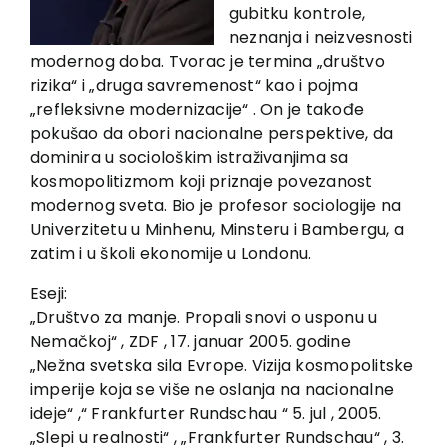
EU PROJEKTI
gubitku kontrole,
neznanja i neizvesnosti
Kontakt
modernog doba. Tvorac je termina „društvo
rizika“ i „druga savremenost“ kao i pojma
„refleksivne modernizacije“ . On je takođe
pokušao da obori nacionalne perspektive, da
dominira u sociološkim istraživanjima sa
kosmopolitizmom koji priznaje povezanost
modernog sveta. Bio je profesor sociologije na
Univerzitetu u Minhenu, Minsteru i Bambergu, a
zatim i u školi ekonomije u Londonu.
Eseji:
„Društvo za manje. Propali snovi o usponu u
Nemačkoj“ , ZDF , 17. januar 2005. godine
„Nežna svetska sila Evrope. Vizija kosmopolitske
imperije koja se više ne oslanja na nacionalne
ideje“ ,“ Frankfurter Rundschau “ 5. jul , 2005.
„Slepi u realnosti“ , „Frankfurter Rundschau“ , 3.