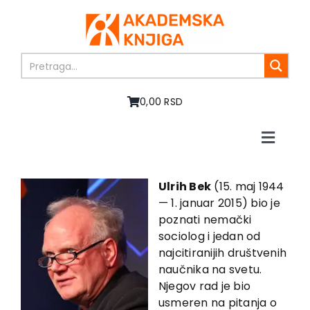
Skip
to
content
0,00 RSD
Toggle
Naviga
Početna
O nama
Ulrih Bek
(15. maj 1944
— 1. januar 2015) bio je
Knjige
poznati nemački
U pripremi
sociolog i jedan od
Akcija
najcitiranijih društvenih
naučnika na svetu.
Autori
Njegov rad je bio
Vesti
usmeren na pitanja o