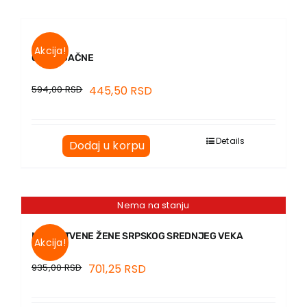
Akcija!
OČI SRDAČNE
594,00
RSD
445,50
RSD
Details
Dodaj u korpu
Nema na stanju
MUŽASTVENE ŽENE SRPSKOG SREDNJEG VEKA
Akcija!
935,00
RSD
701,25
RSD