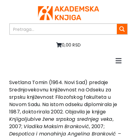
Skip
to
content
0,00 RSD
Toggle
Naviga
Početna
O nama
Svetlana Tomin (1964. Novi Sad) predaje
Srednjovekovnu književnost na Odseku za
Knjige
srpsku književnost Filozofskog fakulteta u
U pripremi
Novom Sadu. Na istom odseku diplomirala je
Akcija
1987, doktorirala 2002. Objavila je knjige
Knji
g
olju
b
ive žene sr
p
sko
g
sre
d
nje
g
veka
,
Autori
2007;
Vla
d
ika
Maksim Branković
, 2007;
Vesti
Des
p
o
t
ica i monahinja An
g
elina Branković –