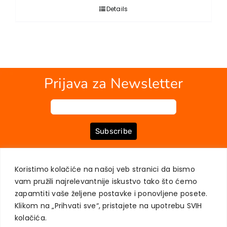
Details
Prijava za Newsletter
Subscribe
Koristimo kolačiće na našoj veb stranici da bismo
O NAMA
KNJIGE
MOJ NALOG
KONTAKT
USLOVI KUPOVINE
vam pružili najrelevantnije iskustvo tako što ćemo
ZAŠTITA PRIVATNOSTI KORISNIKA
zapamtiti vaše željene postavke i ponovljene posete.
Klikom na „Prihvati sve“, pristajete na upotrebu SVIH
kolačića.