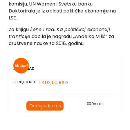
EU PROJEKTI
komisiju, UN Women i Svetsku banku.
Doktorirala je iz oblasti političke ekonomije na
Kontakt
LSE.
Za knjigu
Žene i rad. Ka političkoj ekonomiji
tranzicije
dobila je nagradu „Anđelka Milić” za
društvene nauke za 2018. godinu.
Akcija!
ŽENE I RAD
1.870,00
RSD
1.402,50
RSD
Details
Dodaj u korpu