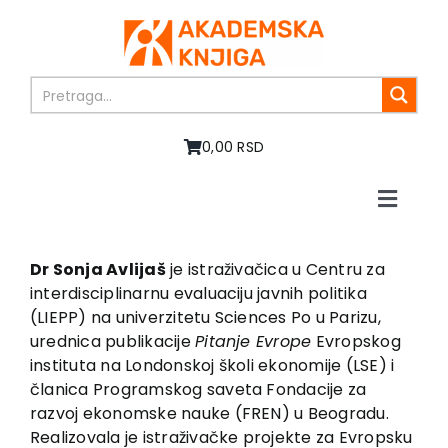
Skip
to
content
0,00 RSD
Toggle
Naviga
Početna
O nama
Dr Sonja Avlijaš
je istraživačica u Centru za
interdisciplinarnu evaluaciju javnih politika
Knjige
(LIEPP) na univerzitetu Sciences Po u Parizu,
U pripremi
urednica publikacije
Pitanje Evrope
Evropskog
Akcija
instituta na Londonskoj školi ekonomije (LSE) i
članica Programskog saveta Fondacije za
Autori
razvoj ekonomske nauke (FREN) u Beogradu.
Vesti
Realizovala je istraživačke projekte za Evropsku