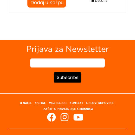
Details
Dodaj u korpu
Prijava za Newsletter
Subscribe
O NAMA
KNJIGE
MOJ NALOG
KONTAKT
USLOVI KUPOVINE
ZAŠTITA PRIVATNOSTI KORISNIKA