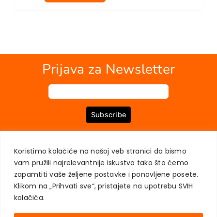
Prijava za Newsletter
Subscribe
Koristimo kolačiće na našoj veb stranici da bismo
O NAMA
KNJIGE
MOJ NALOG
KONTAKT
USLOVI KUPOVINE
vam pružili najrelevantnije iskustvo tako što ćemo
ZAŠTITA PRIVATNOSTI KORISNIKA
zapamtiti vaše željene postavke i ponovljene posete.
Klikom na „Prihvati sve“, pristajete na upotrebu SVIH
kolačića.