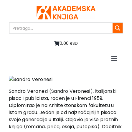
Skip
to
content
0,00 RSD
Toggle
Naviga
Početna
O nama
Knjige
Sandro Veronezi (Sandro Veronesi), italijanski
U pripremi
pisac i publicista, rođen je u Firenci 1959.
Diplomirao je na Arhitektonskom fakultetu u
Akcija
istom gradu. Jedan je od najznačajnijih pisaca
Autori
svoje generacije u Italiji. Objavio je više proznih
Vesti
knjiga (romana, priča, eseja, putopisa). Dobitnik