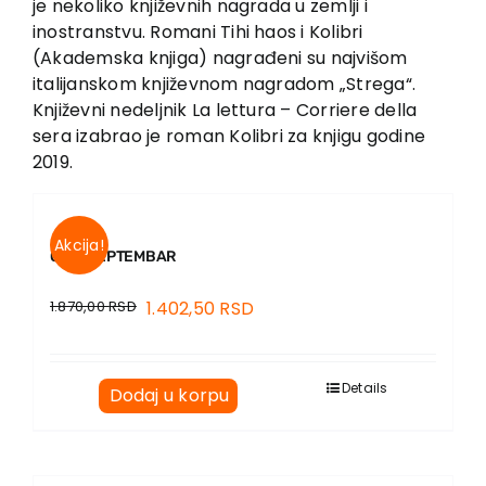
je nekoliko književnih nagrada u zemlji i
EU PROJEKTI
inostranstvu. Romani Tihi haos i Kolibri
Kontakt
(Akademska knjiga) nagrađeni su najvišom
italijanskom književnom nagradom „Strega“.
Književni nedeljnik La lettura – Corriere della
sera izabrao je roman Kolibri za knjigu godine
2019.
Akcija!
CRNI SEPTEMBAR
1.870,00
RSD
1.402,50
RSD
Details
Dodaj u korpu