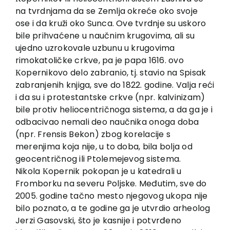
na tvrdnjama da se Zemlja okreće oko svoje
ose i da kruži oko Sunca. Ove tvrdnje su uskoro
bile prihvaćene u naučnim krugovima, ali su
ujedno uzrokovale uzbunu u krugovima
rimokatoličke crkve, pa je papa 1616. ovo
Кopernikovo delo zabranio, tj. stavio na Spisak
zabranjenih knjiga, sve do 1822. godine. Valja reći
i da su i protestantske crkve (npr. kalvinizam)
bile protiv heliocentričnoga sistema, a da ga je i
odbacivao nemali deo naučnika onoga doba
(npr. Frensis Bekon) zbog korelacije s
merenjima koja nije, u to doba, bila bolja od
geocentričnog ili Ptolemejevog sistema.
Nikola Кopernik pokopan je u katedrali u
Fromborku na severu Poljske. Međutim, sve do
2005. godine tačno mesto njegovog ukopa nije
bilo poznato, a te godine ga je utvrdio arheolog
Jerzi Gasovski, što je kasnije i potvrđeno