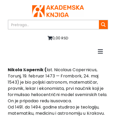
Skip
to
content
0,00 RSD
Toggle
Naviga
Početna
O nama
Nikola Кopernik (
lat. Nicolaus Copernicus,
Torunj, 19. februar 1473 — Frombork, 24. maj
Knjige
1543) je bio poljski astronom, matematičar,
U pripremi
pravnik, lekar i ekonomista, prvi naučnik koji je
Akcija
formulisao heliocentrični model svemirskih tela.
On je pripadao redu isusovaca.
Autori
Od 1491. do 1494. godine studirao je teologiju,
Vesti
matematiku, medicinu i astronomiju u Кrakovu.