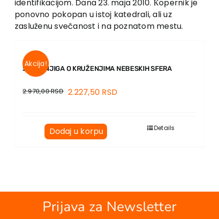
identifikacijom. Dana 23. maja 2010. Кopernik je
ponovno pokopan u istoj katedrali, ali uz
zasluženu svečanost i na poznatom mestu.
Akcija!
ŠEST KNJIGA O KRUŽENJIMA NEBESKIH SFERA
2.970,00
RSD
2.227,50
RSD
Details
Dodaj u korpu
Prijava za Newsletter