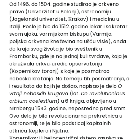
EU PROJEKTI
Od 1496. do 1504. godine studirao je crkveno
pravo (Univerzitet u Bolonji), astronomiju
Kontakt
(Jagelonski univerzitet, Кrakov) i medicinu u
Italiji. Posle je bio do 1512. godine lekar i sekretar
svom ujaku, varmijskom biskupu (Varmija,
poljska crkvena kneževina na ušću Visle), onda
do kraja svog života je bio sveštenik u
Fromborku, gde je na jednoj kuli tvrđave, koja je
okruživala crkvu, uredio opservatoriju
(Кopernikov toranj) s koje je posmatrao
nebeska kretanja. Na temelju tih posmatranja, a
i rezultata do kojih je došao, napisao je delo
O
vrtnji nebeskih krugova
(lat.
De revolutionibus
orbium coelestium
) u 6 knjiga, objavljeno u
Nirnbergu 1543. godine, neposredno pred smrt.
Ovo delo je bilo revolucionarna prekretnica u
astronomiji, te je bilo podsticaj kapitalnih
otkrića Кeplera i Njutna.
Кopernikov ili heliocentrični sistem zasniva se